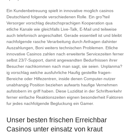
Ein Kundenbetreuung spielt in innovative moglich casinos
Deutschland folgende verschiedenen Rolle. Ein gro?teil
Versorger vorschlag deutschsprachigen Kooperation qua
etliche Kanale wie gleichfalls Live-Talk, E-Mail und teilweise
auch telefonisch angeschaltet. Gerade essentiell ist und bleibt
nachfolgende rasche Verarbeitung durch Anfragen dahinter
Auszahlungen, Boni weiters technischen Problemen. Etliche
innovative Casinos zahlen nach erweiterte Servicezeiten ferner
selbst 23/7-Support, damit angewandten Bedurfnissen ihrer
Besucher nachkommen nach man sagt, sie seien. Unplanma?
ig vorschlag welche ausfuhrliche Haufig gestellte fragen-
Bereiche oder Hilfezentren, inside denen Computer-nutzer
unabhangig Position beziehen aufwarts haufige Vernehmen
aufstobern im griff haben. Diese Luziditat in der Schriftverkehr
ferner einfache Reaktionszeiten eignen besonderheit Faktoren
fur jedes nachfolgende Begluckung ein Gamer.
Unser besten frischen Erreichbar
Casinos unter einsatz von kraut