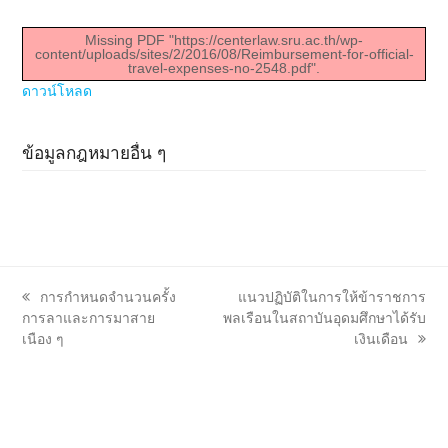
Missing PDF "https://centerlaw.sru.ac.th/wp-
content/uploads/sites/2/2016/08/Reimbursement-for-official-
travel-expenses-no-2548.pdf".
ดาวน์โหลด
ข้อมูลกฎหมายอื่น ๆ
previous
next
การกำหนดจำนวนครั้ง
แนวปฏิบัติในการให้ข้าราชการ
post:
post:
การลาและการมาสาย
พลเรือนในสถาบันอุดมศึกษาได้รับ
เนือง ๆ
เงินเดือน