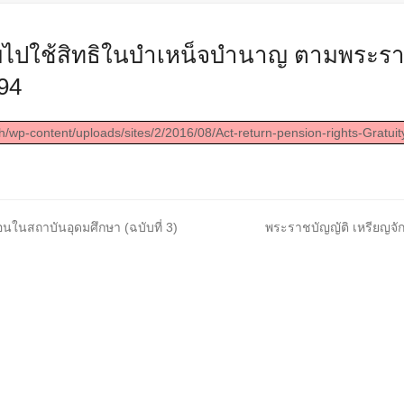
บไปใช้สิทธิในบำเหน็จบำนาญ ตามพระรา
94
th/wp-content/uploads/sites/2/2016/08/Act-return-pension-rights-Gratuity
next
นในสถาบันอุดมศึกษา (ฉบับที่ 3)
พระราชบัญญัติ เหรียญจั
post: