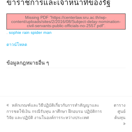
ข้าราชการและเจ้าหน้าที่ของรัฐ
Missing PDF "https://centerlaw.sru.ac.th/wp-
content/uploads/sites/2/2016/08/Subject-delay-nomination-
civil-servants-public-officials-no-2557.pdf".
.
sophie rain spider man
ดาวน์โหลด
ข้อมูลกฎหมายอื่น ๆ
previous
next
หลักเกณฑ์และวิธีปฏิบัติเกี่ยวกับการทำสัญญาและ
ตาราง
post:
post:
การชดใช้เงิน กรณีรับทุน ลาศึกษา ฝึกอบรม ปฏิบัติการ
ศูนย์
วิจัย และปฏิบัติ งานในองค์การระหว่างประเทศ
ต้นทุน