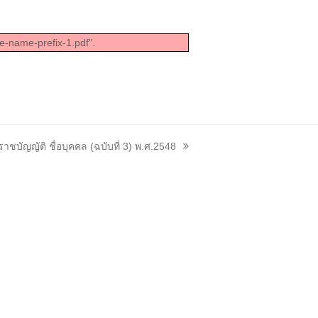
e-name-prefix-1.pdf".
าชบัญญัติ ชื่อบุคคล (ฉบับที่ 3) พ.ศ.2548
: