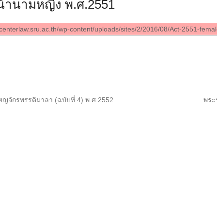
้านามหญิง พ.ศ.2551
/centerlaw.sru.ac.th/wp-content/uploads/sites/2/2016/08/Act-2551-femal
next
ญจักรพรรดิมาลา (ฉบับที่ 4) พ.ศ.2552
พระร
post