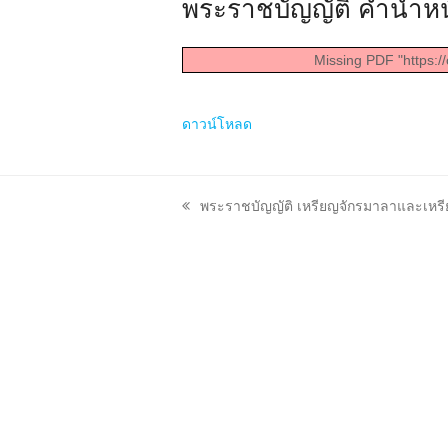
พระราชบัญญัติ คำนำหน
Missing PDF "https:/
ดาวน์โหลด
previous
พระราชบัญญัติ เหรียญจักรมาลาและเหรีย
post: