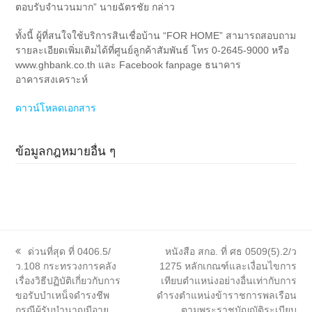
ตอบรับจำนวนมาก” นายฉัตรชัย กล่าว
ทั้งนี้ ผู้ที่สนใจใช้บริการสินเชื่อบ้าน “FOR HOME” สามารถสอบถาม
รายละเอียดเพิ่มเติมได้ที่ศูนย์ลูกค้าสัมพันธ์ โทร 0-2645-9000 หรือ
www.ghbank.co.th และ Facebook fanpage ธนาคาร
อาคารสงเคราะห์
ดาวน์โหลดเอกสาร
ข้อมูลกฎหมายอื่น ๆ
previous
next
ด่วนที่สุด ที่ 0406.5/
หนังสือ สกอ. ที่ ศธ 0509(5).2/ว
post:
post:
ว.108 กระทรวงการคลัง
1275 หลักเกณฑ์และเงื่อนไขการ
เรื่องวิธีปฏิบัติเกี่ยวกับการ
เทียบตำแหน่งอย่างอื่นเท่ากับการ
ขอรับบำเหน็จดำรงชีพ
ดำรงตำแหน่งข้าราชการพลเรือน
กรณีผู้รับบำนาญมีอายุ
ตามพระราชบัญญัติระเบียบ