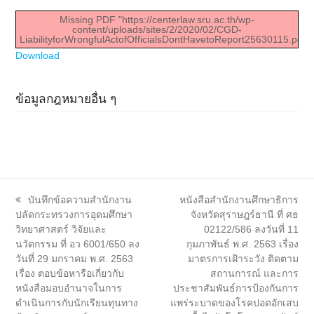
Missing PDF "https://centerlaw.sru.ac.th/wp-
content/uploads/sites/2/2020/02/CGD-
LiabilityforWrongfulActofOfficialsDontHavetoReport25630115.pdf".
Download
ข้อมูลกฎหมายอื่น ๆ
previous
next
บันทึกข้อความสำนักงาน
หนังสือสำนักงานศึกษาธิการ
post:
post:
ปลัดกระทรวงการอุดมศึกษา
จังหวัดสุราษฎร์ธานี ที่ ศธ
วิทยาศาสตร์ วิจัยและ
02122/586 ลงวันที่ 11
นวัตกรรม ที่ อว 6001/650 ลง
กุมภาพันธ์ พ.ศ. 2563 เรื่อง
วันที่ 29 มกราคม พ.ศ. 2563
มาตรการเฝ้าระวัง ติดตาม
เรื่อง ตอบข้อหารือเกี่ยวกับ
สถานการณ์ และการ
หนังสือมอบอำนาจในการ
ประชาสัมพันธ์การป้องกันการ
ดำเนินการกับนักเรียนทุนทาง
แพร่ระบาดของโรคปอดอักเสบ