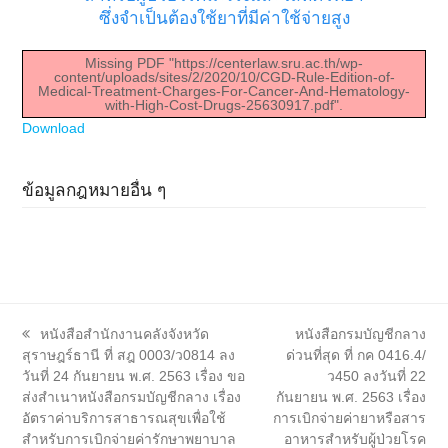
ซึ่งจำเป็นต้องใช้ยาที่มีค่าใช้จ่ายสูง
Missing PDF "https://centerlaw.sru.ac.th/wp-
content/uploads/sites/2/2020/10/CGD-Rule-Edition-of-
Medical-Treatment-Charges-For-Cancer-And-Hematology-
with-High-Cost-Drugs-25630917.pdf".
Download
ข้อมูลกฎหมายอื่น ๆ
previous
next
หนังสือสำนักงานคลังจังหวัด
หนังสือกรมบัญชีกลาง
post:
post:
สุราษฎร์ธานี ที่ สฎ 0003/ว0814 ลง
ด่วนที่สุด ที่ กค 0416.4/
วันที่ 24 กันยายน พ.ศ. 2563 เรื่อง ขอ
ว450 ลงวันที่ 22
ส่งสำเนาหนังสือกรมบัญชีกลาง เรื่อง
กันยายน พ.ศ. 2563 เรื่อง
อัตราค่าบริการสาธารณสุขเพื่อใช้
การเบิกจ่ายค่ายาหรือสาร
สำหรับการเบิกจ่ายค่ารักษาพยาบาล
อาหารสำหรับผู้ป่วยโรค