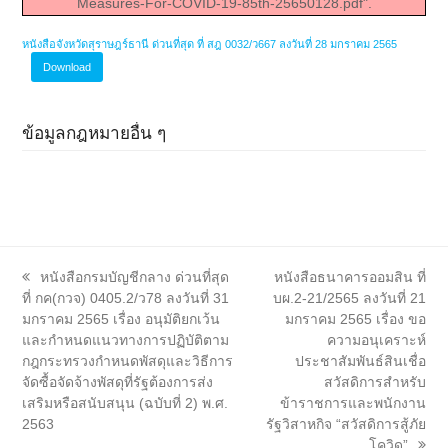
Measures-For-COVID-19-85th-25650128.pdf".
หนังสือจังหวัดสุราษฎร์ธานี ด่วนที่สุด ที่ สฎ 0032/ว667 ลงวันที่ 28 มกราคม 2565
Download
ข้อมูลกฎหมายอื่น ๆ
previous
next
หนังสือกรมบัญชีกลาง ด่วนที่สุด
หนังสือธนาคารออมสิน ที่
post:
post:
ที่ กค(กวจ) 0405.2/ว78 ลงวันที่ 31
บผ.2-21/2565 ลงวันที่ 21
มกราคม 2565 เรื่อง อนุมัติยกเว้น
มกราคม 2565 เรื่อง ขอ
และกำหนดแนวทางการปฏิบัติตาม
ความอนุเคราะห์
กฎกระทรวงกำหนดพัสดุและวิธีการ
ประชาสัมพันธ์สินเชื่อ
จัดซื้อจัดจ้างพัสดุที่รัฐต้องการส่ง
สวัสดิการสำหรับ
เสริมหรือสนับสนุน (ฉบับที่ 2) พ.ศ.
ข้าราชการและพนักงาน
2563
รัฐวิสาหกิจ “สวัสดิการสู้ภัย
โควิด”