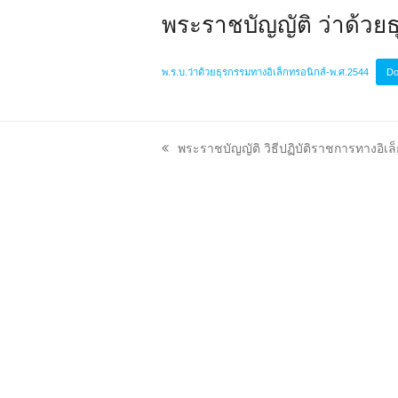
พระราชบัญญัติ ว่าด้วยธ
พ.ร.บ.ว่าด้วยธุรกรรมทางอิเล็กทรอนิกส์-พ.ศ.2544
Do
previous
พระราชบัญญัติ วิธีปฏิบัติราชการทางอิเล
post: