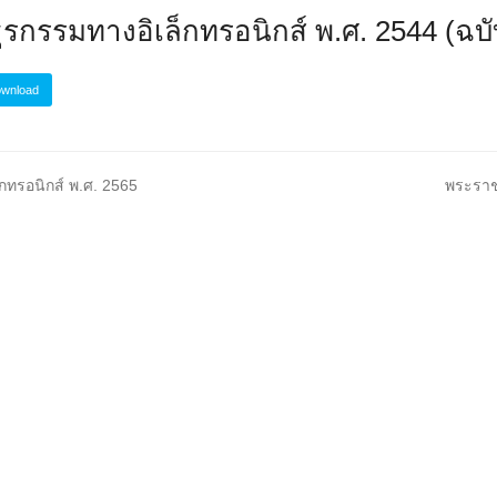
ุรกรรมทางอิเล็กทรอนิกส์ พ.ศ. 2544 (ฉบับ
wnload
next
็กทรอนิกส์ พ.ศ. 2565
พระราช
post: