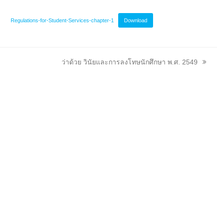
Regulations-for-Student-Services-chapter-1
Download
next
ว่าด้วย วินัยและการลงโทษนักศึกษา พ.ศ. 2549
post: