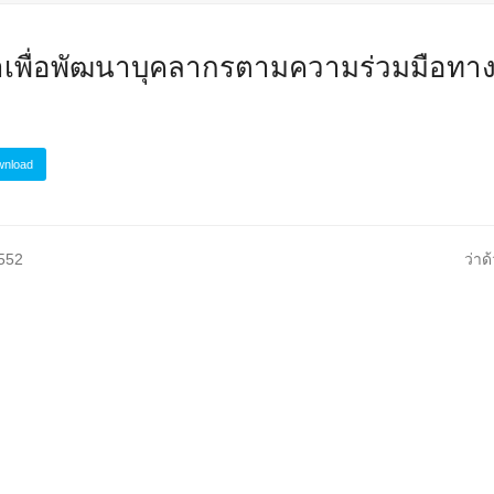
ษาเพื่อพัฒนาบุคลากรตามความร่วมมือทา
wnload
next
2552
ว่าด
post