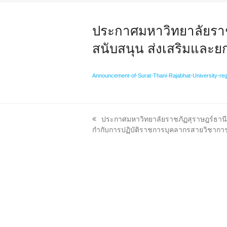
ประกาศมหาวิทยาลัยราชภ
สนับสนุน ส่งเสริมและยก
Announcement-of-Surat-Thani-Rajabhat-University-rega
previous
ประกาศมหาวิทยาลัยราชภัฏสุราษฎร์ธานี 
post:
กำกับการปฏิบัติราชการบุคลากรสายวิชากา