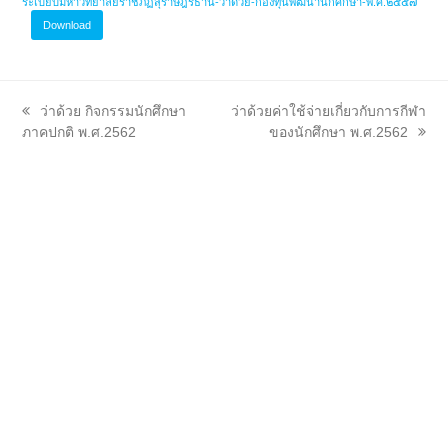
ระเบียบมหาวิทยาลัยราชภัฏสุราษฎร์ธานี-ว่าด้วย-กองทุนพัฒนานักศึกษา-พ.ศ.๒๕๕๗
Download
previous
next
ว่าด้วย กิจกรรมนักศึกษา
ว่าด้วยค่าใช้จ่ายเกี่ยวกับการกีฬา
post:
post:
ภาคปกติ พ.ศ.2562
ของนักศึกษา พ.ศ.2562