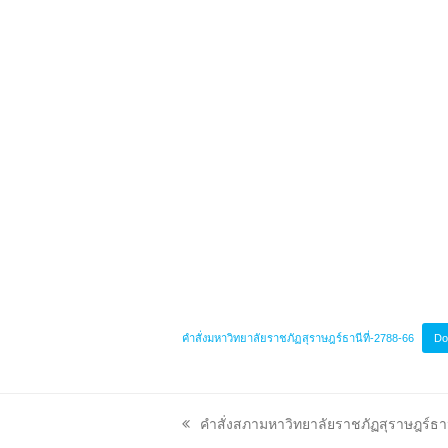
คำสั่งมหาวิทยาลัยราชภัฏสุราษฎร์ธานีที่-2788-66
Do
previous
คำสั่งสภามหาวิทยาลัยราชภัฏสุราษฎร์ธาน
post: