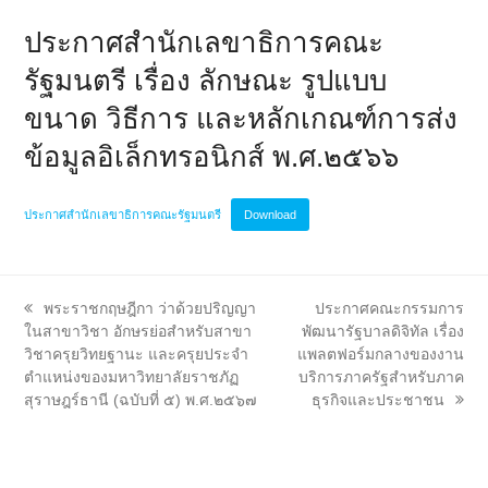
ประกาศสำนักเลขาธิการคณะ
รัฐมนตรี เรื่อง ลักษณะ รูปแบบ
ขนาด วิธีการ และหลักเกณฑ์การส่ง
ข้อมูลอิเล็กทรอนิกส์ พ.ศ.๒๕๖๖
ประกาศสำนักเลขาธิการคณะรัฐมนตรี
Download
previous
next
พระราชกฤษฎีกา ว่าด้วยปริญญา
ประกาศคณะกรรมการ
post:
post:
ในสาขาวิชา อักษรย่อสำหรับสาขา
พัฒนารัฐบาลดิจิทัล เรื่อง
วิชาครุยวิทยฐานะ และครุยประจำ
แพลตฟอร์มกลางของงาน
ตำแหน่งของมหาวิทยาลัยราชภัฏ
บริการภาครัฐสำหรับภาค
สุราษฎร์ธานี (ฉบับที่ ๕) พ.ศ.๒๕๖๗
ธุรกิจและประชาชน