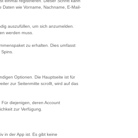
 einmal registrieren. Dieser Schritt kann
nde Daten wie Vorname, Nachname, E-Mail-
ändig auszufüllen, um sich anzumelden.
ssen werden muss.
lkommenspaket zu erhalten. Dies umfasst
 Spins.
ndigen Optionen. Die Hauptseite ist für
ter zur Seitenmitte scrollt, wird auf das
. Für diejenigen, deren Account
ichkeit zur Verfügung.
v in der App ist. Es gibt keine