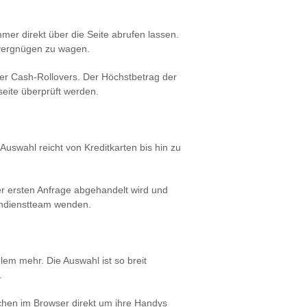
mer direkt über die Seite abrufen lassen.
lvergnügen zu wagen.
er Cash-Rollovers. Der Höchstbetrag der
eite überprüft werden.
uswahl reicht von Kreditkarten bis hin zu
er ersten Anfrage abgehandelt wird und
endienstteam wenden.
lem mehr. Die Auswahl ist so breit
.
chen im Browser direkt um ihre Handys