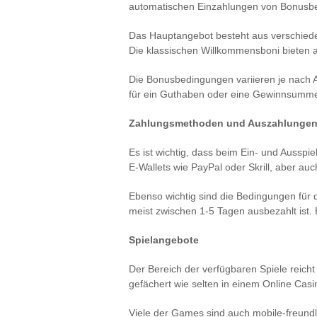
automatischen Einzahlungen von Bonusbe
Das Hauptangebot besteht aus verschiedene
Die klassischen Willkommensboni bieten 
Die Bonusbedingungen variieren je nach 
für ein Guthaben oder eine Gewinnsumme 
Zahlungsmethoden und Auszahlunge
Es ist wichtig, dass beim Ein- und Aussp
E-Wallets wie PayPal oder Skrill, aber au
Ebenso wichtig sind die Bedingungen für 
meist zwischen 1-5 Tagen ausbezahlt ist
Spielangebote
Der Bereich der verfügbaren Spiele reicht
gefächert wie selten in einem Online Casi
Viele der Games sind auch mobile-freund