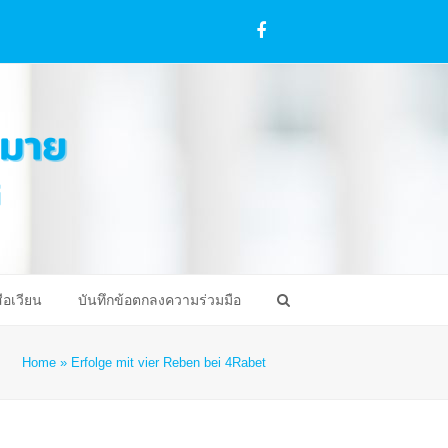
Facebook
ือเวียน
บันทึกข้อตกลงความร่วมมือ
Home
»
Erfolge mit vier Reben bei 4Rabet