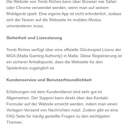
Die Website von Tomb Riches kann über Browser wie Safari
oder Chrome verwendet werden, wenn man auf seinem
Mobilgerät spielt. Eine eigene App ist nicht erforderlich, sodass
sich der Nutzer auf die Webseite im mobilen Modus
umorientieren muss.
Sicherheit und Lizenzierung
Tomb Riches verfügt über eine offizielle Glücksspiel-Lizenz der
MGA (Malta Gaming Authority) in Malta. Diese Registrierung ist
ein sicherer Anhaltspunkt, dass die Webseite für den
Spielerkreis zugänglich ist.
Kundenservice und Benutzerfreundlichkeit
Erfahrungen mit dem Kundendienst sind sehr gut im
Allgemeinen. Der Support kann direkt über das Kontakt-
Formular auf der Website erreicht werden, indem man einen
Vorlagen-Versand von Nachrichten nutzt. Zudem gibt es eine
FAQ-Seite für häufig gestellte Fragen zu den wichtigsten
Themen.