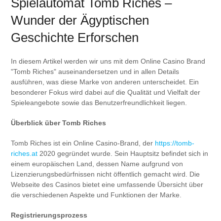
Spielautomat Tomb Riches –
Wunder der Ägyptischen
Geschichte Erforschen
In diesem Artikel werden wir uns mit dem Online Casino Brand
"Tomb Riches" auseinandersetzen und in allen Details
ausführen, was diese Marke von anderen unterscheidet. Ein
besonderer Fokus wird dabei auf die Qualität und Vielfalt der
Spieleangebote sowie das Benutzerfreundlichkeit liegen.
Überblick über Tomb Riches
Tomb Riches ist ein Online Casino-Brand, der
https://tomb-
riches.at
2020 gegründet wurde. Sein Hauptsitz befindet sich in
einem europäischen Land, dessen Name aufgrund von
Lizenzierungsbedürfnissen nicht öffentlich gemacht wird. Die
Webseite des Casinos bietet eine umfassende Übersicht über
die verschiedenen Aspekte und Funktionen der Marke.
Registrierungsprozess