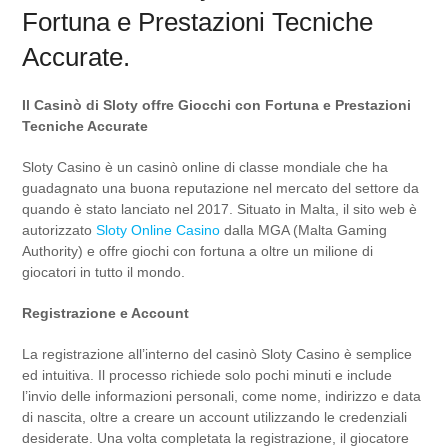
Fortuna e Prestazioni Tecniche
Accurate.
Il Casinò di Sloty offre Giocchi con Fortuna e Prestazioni
Tecniche Accurate
Sloty Casino è un casinò online di classe mondiale che ha
guadagnato una buona reputazione nel mercato del settore da
quando è stato lanciato nel 2017. Situato in Malta, il sito web è
autorizzato
Sloty Online Casino
dalla MGA (Malta Gaming
Authority) e offre giochi con fortuna a oltre un milione di
giocatori in tutto il mondo.
Registrazione e Account
La registrazione all’interno del casinò Sloty Casino è semplice
ed intuitiva. Il processo richiede solo pochi minuti e include
l’invio delle informazioni personali, come nome, indirizzo e data
di nascita, oltre a creare un account utilizzando le credenziali
desiderate. Una volta completata la registrazione, il giocatore