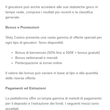
Il giocatore può anche accedere alle sue statistiche gioco in
tempo reale, compresi i risultati più recenti e la classifica
generale.
Bonus e Promozioni
Sloty Casino presenta una vasta gamma di offerte speciali per
ogni tipo di giocatori. Sono disponibili:
Bonus di benvenuto (50% fino a 500€ + bonus gratuiti)
Bonus settimanali e mensili
Partecipazione ai tornei online
Il valore dei bonus può variare in base al tipo e alla quantità
delle risorse offerte.
Pagamenti ed Estrazioni
La piattaforma offre un’ampia gamma di metodi di pagamento
per il deposito e l’estrazione dei fondi. I seguenti mezzi sono
accettati: