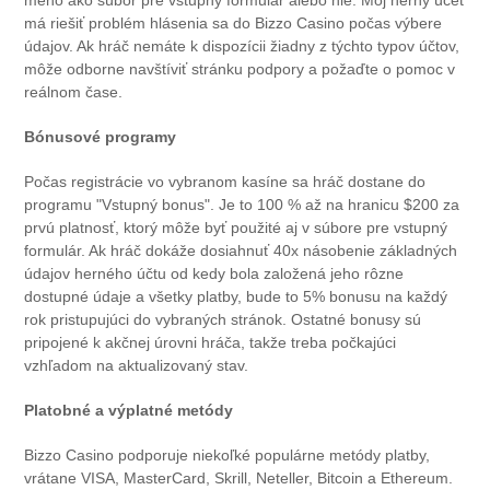
meno ako súbor pre vstupný formulár alebo nie. Môj herný účet
má riešiť problém hlásenia sa do Bizzo Casino počas výbere
údajov. Ak hráč nemáte k dispozícii žiadny z týchto typov účtov,
môže odborne navštíviť stránku podpory a požaďte o pomoc v
reálnom čase.
Bónusové programy
Počas registrácie vo vybranom kasíne sa hráč dostane do
programu "Vstupný bonus". Je to 100 % až na hranicu $200 za
prvú platnosť, ktorý môže byť použité aj v súbore pre vstupný
formulár. Ak hráč dokáže dosiahnuť 40x násobenie základných
údajov herného účtu od kedy bola založená jeho rôzne
dostupné údaje a všetky platby, bude to 5% bonusu na každý
rok pristupujúci do vybraných stránok. Ostatné bonusy sú
pripojené k akčnej úrovni hráča, takže treba počkajúci
vzhľadom na aktualizovaný stav.
Platobné a výplatné metódy
Bizzo Casino podporuje niekoľké populárne metódy platby,
vrátane VISA, MasterCard, Skrill, Neteller, Bitcoin a Ethereum.