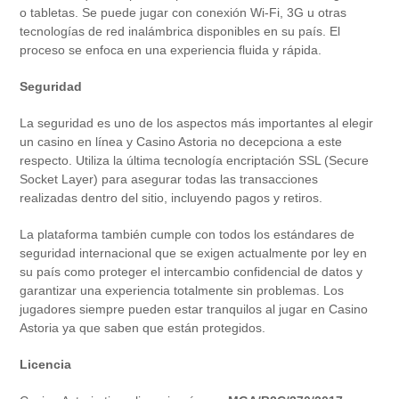
o tabletas. Se puede jugar con conexión Wi-Fi, 3G u otras
tecnologías de red inalámbrica disponibles en su país. El
proceso se enfoca en una experiencia fluida y rápida.
Seguridad
La seguridad es uno de los aspectos más importantes al elegir
un casino en línea y Casino Astoria no decepciona a este
respecto. Utiliza la última tecnología encriptación SSL (Secure
Socket Layer) para asegurar todas las transacciones
realizadas dentro del sitio, incluyendo pagos y retiros.
La plataforma también cumple con todos los estándares de
seguridad internacional que se exigen actualmente por ley en
su país como proteger el intercambio confidencial de datos y
garantizar una experiencia totalmente sin problemas. Los
jugadores siempre pueden estar tranquilos al jugar en Casino
Astoria ya que saben que están protegidos.
Licencia