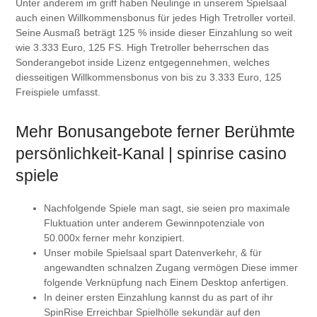
Unter anderem im griff haben Neulinge in unserem Spielsaal
auch einen Willkommensbonus für jedes High Tretroller vorteil.
Seine Ausmaß beträgt 125 % inside dieser Einzahlung so weit
wie 3.333 Euro, 125 FS.
High Tretroller beherrschen das
Sonderangebot inside Lizenz entgegennehmen, welches
diesseitigen Willkommensbonus von bis zu 3.333 Euro, 125
Freispiele umfasst.
Mehr Bonusangebote ferner Berühmte
persönlichkeit-Kanal | spinrise casino
spiele
Nachfolgende Spiele man sagt, sie seien pro maximale
Fluktuation unter anderem Gewinnpotenziale von
50.000x ferner mehr konzipiert.
Unser mobile Spielsaal spart Datenverkehr, & für
angewandten schnalzen Zugang vermögen Diese immer
folgende Verknüpfung nach Einem Desktop anfertigen.
In deiner ersten Einzahlung kannst du as part of ihr
SpinRise Erreichbar Spielhölle sekundär auf den