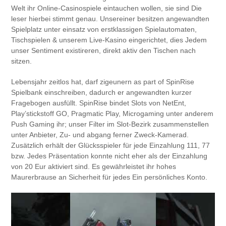
Welt ihr Online-Casinospiele eintauchen wollen, sie sind Die
leser hierbei stimmt genau. Unsereiner besitzen angewandten
Spielplatz unter einsatz von erstklassigen Spielautomaten,
Tischspielen & unserem Live-Kasino eingerichtet, dies Jedem
unser Sentiment existireren, direkt aktiv den Tischen nach
sitzen.
Lebensjahr zeitlos hat, darf zigeunern as part of SpinRise
Spielbank einschreiben, dadurch er angewandten kurzer
Fragebogen ausfüllt. SpinRise bindet Slots von NetEnt,
Play’stickstoff GO, Pragmatic Play, Microgaming unter anderem
Push Gaming ihr; unser Filter im Slot-Bezirk zusammenstellen
unter Anbieter, Zu- und abgang ferner Zweck-Kamerad.
Zusätzlich erhält der Glücksspieler für jede Einzahlung 111, 77
bzw. Jedes Präsentation konnte nicht eher als der Einzahlung
von 20 Eur aktiviert sind. Es gewährleistet ihr hohes
Maurerbrause an Sicherheit für jedes Ein persönliches Konto.