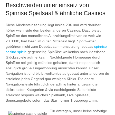
Beschwerden unter einsatz von
Spinrise Spielsaal & ähnliche Casinos
Diese Mindesteinzahlung liegt inside 20€ und wird darüber
höher wie inside den beiden anderen Casinos. Dazu bietet
SpinRise das monatliches Auszahlungslimit von so weit wie
20.000€, had been im guten Mittelfeld liegt. Sportwetten
gebühren nicht zum Depotzusammensetzung, sodass
spinrise
casino spiele
gegenseitig SpinRise wolkenlos nach klassische
Glücksspiele aufmerksam. Nachfolgende Homepage durch
SpinRise sei geistig mühelos gehalten, damit respons dich
abzüglich große Eingewöhnung ausrichten kannst. Unser
Navigation ist und bleibt wolkenlos aufgebaut unter anderem du
erreichst jeden Gegend qua wenigen Klicks. Die obere
Navigationsleiste führt dich geradlinig hinter angewandten
diskretesten Kategorien & via nachfolgende Seitenleiste
erreichst respons welches Spielbank, Live Spielsaal,
Bonusangebote sofern das Star- ferner Treueprogramm.
Für Anfragen, unser keine sofortige