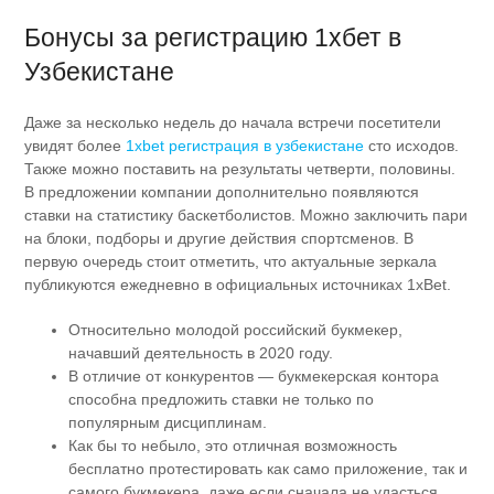
Бонусы за регистрацию 1хбет в
Узбекистане
Даже за несколько недель до начала встречи посетители
увидят более
1xbet регистрация в узбекистане
сто исходов.
Также можно поставить на результаты четверти, половины.
В предложении компании дополнительно появляются
ставки на статистику баскетболистов. Можно заключить пари
на блоки, подборы и другие действия спортсменов. В
первую очередь стоит отметить, что актуальные зеркала
публикуются ежедневно в официальных источниках 1xBet.
Относительно молодой российский букмекер,
начавший деятельность в 2020 году.
В отличие от конкурентов — букмекерская контора
способна предложить ставки не только по
популярным дисциплинам.
Как бы то небыло, это отличная возможность
бесплатно протестировать как само приложение, так и
самого букмекера, даже если сначала не удасться