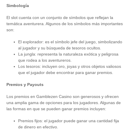
Simbología
El slot cuenta con un conjunto de símbolos que reflejan la
temática aventurera. Algunos de los símbolos más importantes
son:
El explorador: es el símbolo jefe del juego, simbolizando
al jugador y su búsqueda de tesoros ocultos.
La jungla: representa la naturaleza exótica y peligrosa
que rodea a los aventureros.
Los tesoros: incluyen oro, joyas y otros objetos valiosos
que el jugador debe encontrar para ganar premios.
Premios y Payouts
Los premios en Gamblezen Casino son generosos y ofrecen
una amplia gama de opciones para los jugadores. Algunas de
las formas en que se pueden ganar premios incluyen:
Premios fijos: el jugador puede ganar una cantidad fija
de dinero en efectivo.