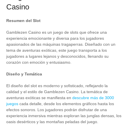
Casino
Resumen del Slot
Gamblezen Casino es un juego de slots que ofrece una
experiencia emocionante y diversa para los jugadores
apasionados de las máquinas tragaperras. Diseñado con un
tema de aventuras exóticas, este juego transporta a los
jugadores a lugares lejanos y desconocidos, llenando su
corazón con emoción y entusiasmo.
Diseño y Temática
El diseño del slot es moderno y sofisticado, reflejando la
calidad y el estilo de Gamblezen Casino. La temática de
aventuras exóticas se manifiesta en
descubre más de 3000
juegos
cada detalle, desde los elementos gráficos hasta los
efectos sonoros. Los jugadores podrán disfrutar de una
experiencia inmersiva mientras exploran las junglas densas, los
oasis desérticos y las montañas peladas del juego.