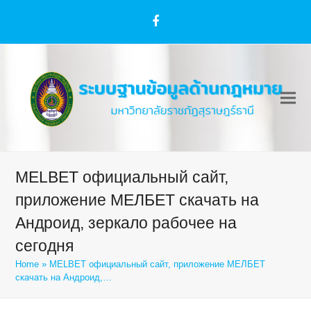
Facebook
MELBET официальный сайт,
приложение МЕЛБЕТ скачать на
Андроид, зеркало рабочее на
сегодня
Home
»
MELBET официальный сайт, приложение МЕЛБЕТ
скачать на Андроид,…