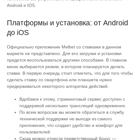
Android и IOS.
Платформы и установка: от Android
до iOS
Официально приложение Melbet со ставками в данном
маркете не представлено. Для его загрузки и установки
придется воспользоваться другими способами. В главном
меню выбирается режим, в котором планируется делать
ставки. В первую очередь стоит отметить, что для того чтобы
сделать ставку со смартфона или планшета нужно
придерживаться некоторого алгоритма действий.
Вдобавок к этому, стриминговый сервис доступен с
поддержкой нескольких трансляций одновременно.
По всем вопросам вы можете обратиться в службу
технической поддержки не выходя из самого
приложения, что создает удобство и комфорт для
пользователей.
Сюда можно отнести приветственный бонус —