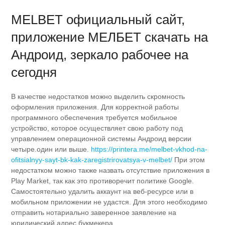
MELBET официальный сайт,
приложение МЕЛБЕТ скачать на
Андроид, зеркало рабочее на
сегодня
В качестве недостатков можно выделить скромность
оформления приложения. Для корректной работы
программного обеспечения требуется мобильное
устройство, которое осуществляет свою работу под
управлением операционной системы Андроид версии
четыре.один или выше.
https://printera.me/melbet-vkhod-na-
ofitsialnyy-sayt-bk-kak-zaregistrirovatsya-v-melbet/
При этом
недостатком можно также назвать отсутствие приложения в
Play Market, так как это противоречит политике Google.
Самостоятельно удалить аккаунт на веб-ресурсе или в
мобильном приложении не удастся. Для этого необходимо
отправить нотариально заверенное заявление на
юридический адрес букмекера.