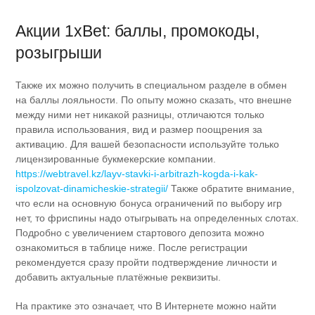
Акции 1xBet: баллы, промокоды,
розыгрыши
Также их можно получить в специальном разделе в обмен
на баллы лояльности. По опыту можно сказать, что внешне
между ними нет никакой разницы, отличаются только
правила использования, вид и размер поощрения за
активацию. Для вашей безопасности используйте только
лицензированные букмекерские компании.
https://webtravel.kz/layv-stavki-i-arbitrazh-kogda-i-kak-
ispolzovat-dinamicheskie-strategii/
Также обратите внимание,
что если на основную бонуса ограничений по выбору игр
нет, то фриспины надо отыгрывать на определенных слотах.
Подробно с увеличением стартового депозита можно
ознакомиться в таблице ниже. После регистрации
рекомендуется сразу пройти подтверждение личности и
добавить актуальные платёжные реквизиты.
На практике это означает, что В Интернете можно найти