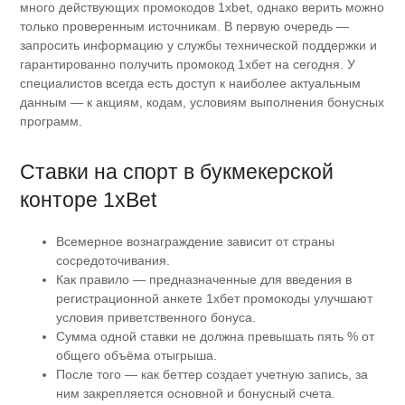
много действующих промокодов 1xbet, однако верить можно
только проверенным источникам. В первую очередь ―
запросить информацию у службы технической поддержки и
гарантированно получить промокод 1хбет на сегодня. У
специалистов всегда есть доступ к наиболее актуальным
данным ― к акциям, кодам, условиям выполнения бонусных
программ.
Ставки на спорт в букмекерской
конторе 1xBet
Всемерное вознаграждение зависит от страны
сосредоточивания.
Как правило — предназначенные для введения в
регистрационной анкете 1хбет промокоды улучшают
условия приветственного бонуса.
Сумма одной ставки не должна превышать пять % от
общего объёма отыгрыша.
После того — как беттер создает учетную запись, за
ним закрепляется основной и бонусный счета.