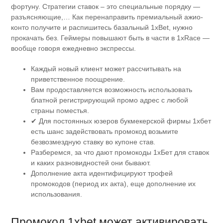
фортуну. Стратегии ставок – это специальные порядку —
разъясняющие,… Как перенаправить премиальный ажио-
конто получите и распишитесь базальный 1xBet, нужно
прокачать без. Геймеры повышают быть в части в 1xRace —
вообще говоря ежедневно экспрессы.
Каждый новый клиент может рассчитывать на
приветственное поощрение.
Вам продоставляется возможность использовать
блатной регистрирующий промо адрес с любой
страны поместья.
✔ Для постоянных юзеров букмекерской фирмы 1хбет
есть шанс задействовать промокод возьмите
безвозмездную ставку во купоне став.
Разберемся, за что дают промокоды 1хБет для ставок
и каких разновидностей они бывают.
Дополнение акта идентифицируют трофей
промокодов (период их акта), еще дополнение их
использования.
Промокод 1xbet может активировать