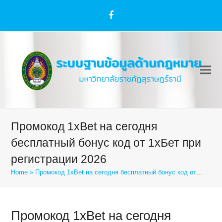
Facebook
Промокод 1xBet на сегодня
бесплатный бонус код от 1хБет при
регистрации 2026
Home
»
Промокод 1xBet на сегодня бесплатный бонус код от…
Промокод 1xBet на сегодня