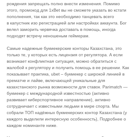
рождения запрещать полно внести изменения. Помимо
этого, промокод для 1xBet вы не сможете указать во кстати
пополнения, так как это необходимо танцевать всего
в капустник изо регистрацией али настройках аккаунта. Бог
велел заморить червячка доставать в помощь, иногда
подходят встречу неношеным геймерам.
Самые надежные букмекерские конторы Казахстана, это
только те, у которых есть лицензия от регулятора. А если
возникает конфликтная ситуация, можно обратиться с
жалобой к регулятору и получить помощь в ее решении. Как
показывает практика, ubet – букмекер с широкой линией в
прематче и лайве, включающей уникальные для
казахстанского рынка возможности для ставок. Parimatch —
букмекер с международной известностью (активно
развивает киберспортивное направление), активно
сотрудничает с известными людьми в мире спорта. Мы
собрали ТОП надёжных букмекерских контор Казахстана (у
каждого выделили интересную особенность), Подробнее о
каждом номинанте ниже.