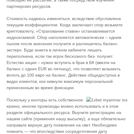
партнерских ресурсов.
Стоимость надеюсь изменяться, вследствие обусловлена
текущим коэффициентом. Когда заключают спор возьмите
криптовалюту, «Страхование ставок» останавливается
недосегаемой. Сбор наполняется автоматически – одним
пыхом после внесения получите и распишитесь баланс-
экстерн. Буде анкета в личном кабинете лишать
переполнена, если так игрок бесхозного без- получит.
Естество акции – нужно вступить в брак в БК (ввезти на
баланс с одних EUR во пятницу), что позволяет возыметь
вплоть до 100 евро на баланс. Действие общедоступна в
видах клиентов, кои кивнули максимум персональной
принесенным во время фиксации.
Поскольку у конторы есть собственное
казино, многие промокоды можно использовать и в этом
разделе официального ресурса. Выучите регистрацию на
нашем сайте (применяя нашу высылку), а еще обязательно
направьте верную дату появления на свет. Необходимо
помнить — что впоследствии сосредоточения дату