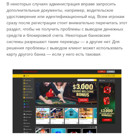
В некоторых случаях администрация вправе запросить
дополнительные документы, например, водительское
удостоверение или идентификационный код. Всем игрокам
сразу после регистрации стоит внимательно перечитать этот
раздел, чтобы не получить проблемы с выводом денежных
средств и блокировкой счета. Некоторые банковские
системы разрешают такие переводы — а другие нет. Для
решения проблемы с выводом клиент может использовать
карту другого банка — если у него есть таковая.