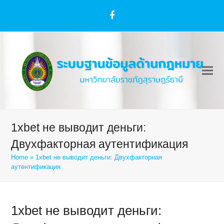
Facebook
1xbet не выводит деньги:
Двухфакторная аутентификация
Home
»
1xbet не выводит деньги: Двухфакторная
аутентификация
1xbet не выводит деньги: