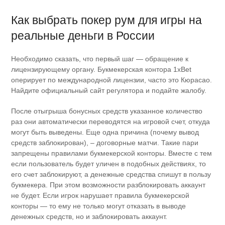
Как выбрать покер рум для игры на
реальные деньги в России
Необходимо сказать, что первый шаг — обращение к
лицензирующему органу. Букмекерская контора 1xBet
оперирует по международной лицензии, часто это Кюрасао.
Найдите официальный сайт регулятора и подайте жалобу.
После отыгрыша бонусных средств указанное количество
раз они автоматически переводятся на игровой счет, откуда
могут быть выведены. Еще одна причина (почему вывод
средств заблокирован), – договорные матчи. Такие пари
запрещены правилами букмекерской конторы. Вместе с тем
если пользователь будет уличен в подобных действиях, то
его счет заблокируют, а денежные средства спишут в пользу
букмекера. При этом возможности разблокировать аккаунт
не будет. Если игрок нарушает правила букмекерской
конторы — то ему не только могут отказать в выводе
денежных средств, но и заблокировать аккаунт.