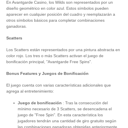
En Avantgarde Casino, los Wilds son representados por un
diseño geométrico en color azul. Estos símbolos pueden
aparecer en cualquier posición del cuadro y reemplazarán a
otros símbolos básicos para completar combinaciones
ganadoras.
Scatters
Los Scatters están representados por una pintura abstracta en
color rojo. Los tres o más Scatters activan el juego de
bonificación principal, "Avantgarde Free Spins".
Bonus Features y Juegos de Bonificación
El juego cuenta con varias características adicionales que
agrega al entretenimiento:
Juego de bonificación
: Tras la consecución del
mínimo necesario de 3 Scatters, se desencadena el
juego de "Free Spin". En esta característica los
jugadores tendrán una cantidad de giro gratuito según
las combinaciones ganadoras obtenidas anteriormente.