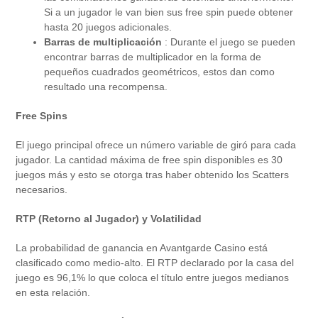
Si a un jugador le van bien sus free spin puede obtener
hasta 20 juegos adicionales.
Barras de multiplicación
: Durante el juego se pueden
encontrar barras de multiplicador en la forma de
pequeños cuadrados geométricos, estos dan como
resultado una recompensa.
Free Spins
El juego principal ofrece un número variable de giró para cada
jugador. La cantidad máxima de free spin disponibles es 30
juegos más y esto se otorga tras haber obtenido los Scatters
necesarios.
RTP (Retorno al Jugador) y Volatilidad
La probabilidad de ganancia en Avantgarde Casino está
clasificado como medio-alto. El RTP declarado por la casa del
juego es 96,1% lo que coloca el título entre juegos medianos
en esta relación.