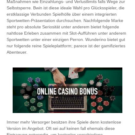
Maßnahmen wie Einzahlungs- und Verlustlimits falls Wege zur
Selbstsperre. Bwin ist diese ideale Wahl pro Glücksspieler, die
erstklassige Verbunden Spielhölle über einem integrierten
Sportwetten-Präsentation durchsuchen. Nachfolgende Marke
steht pro absolute Seriosität unter anderem bietet folgende
nahtlose Erleben zusammen mit Slot-Aufführen unter anderem
Sportwetten unter einer einzigen Perron. Wunderino bietet gut
nur folgende reine Spieleplattform; parece ist der gamifiziertes
Abenteuer.
Immer mehr Versorger besitzen ihre Spiele denn kostenlose
Version im Angebot. Oft sei auf keinen fall ehemals diese
Eintragung notwendig, um kostenlos verschiedene