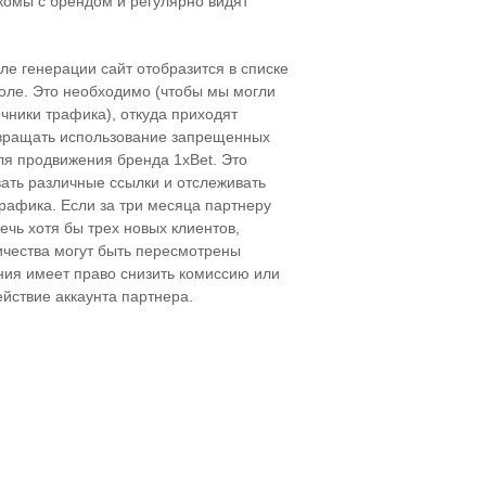
комы с брендом и регулярно видят
ле генерации сайт отобразится в списке
оле. Это необходимо (чтобы мы могли
чники трафика), откуда приходят
твращать использование запрещенных
ля продвижения бренда 1xBet. Это
вать различные ссылки и отслеживать
рафика. Если за три месяца партнеру
ечь хотя бы трех новых клиентов,
ичества могут быть пересмотрены
ния имеет право снизить комиссию или
йствие аккаунта партнера.