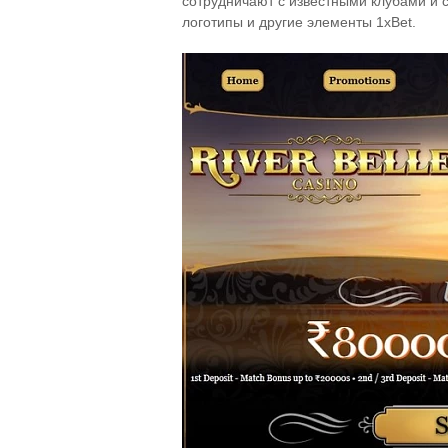
сотрудничают с известными клубами и 
логотипы и другие элементы 1xBet.