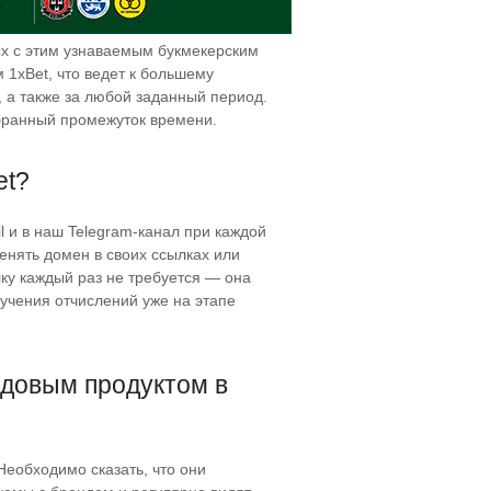
ых с этим узнаваемым букмекерским
1xBet, что ведет к большему
, а также за любой заданный период.
ыбранный промежуток времени.
et?
l и в наш Telegram-канал при каждой
енять домен в своих ссылках или
лку каждый раз не требуется — она
лучения отчислений уже на этапе
едовым продуктом в
еобходимо сказать, что они