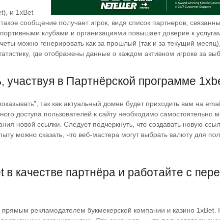
), и 1xBet
 такое сообщение получает игрок, видя список партнеров, связанн
портивными клубами и организациями повышает доверие к услугам 
тчеты можно генерировать как за прошлый (так и за текущий месяц)
татистику, где отображены данные о каждом активном игроке за в
, участвуя в Партнёрской программе 1xb
казывать”, так как актуальный домен будет приходить вам на emai
ного доступа пользователей к сайту необходимо самостоятельно м
ания новой ссылки. Следует подчеркнуть, что создавать новую ссы
пыту можно сказать, что веб-мастера могут выбрать валюту для по
t в качестве партнёра и работайте с пер
 прямым рекламодателем букмекерской компании и казино 1xBet. Н