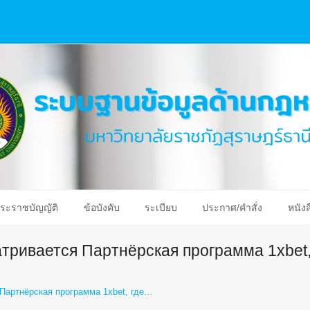
ระราชบัญญัติ
ข้อบังคับ
ระเบียบ
ประกาศ/คำสั่ง
หนังส
тривается Партнёрская программа 1xbet,
Партнёрская программа 1xbet, где…