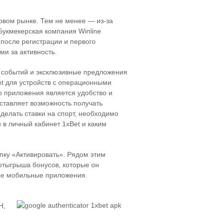
овом рынке. Тем не менее — из-за
Букмекерская компания Winline
после регистрации и первого
и за активность.
х событий и эксклюзивные предложения
et для устройств с операционными
о приложения является удобство и
тавляет возможность получать
елать ставки на спорт, необходимо
 в личный кабинет 1xBet и каким
опку «Активировать». Рядом этим
 отыгрыша бонусов, которые он
ые мобильные приложения.
Н,