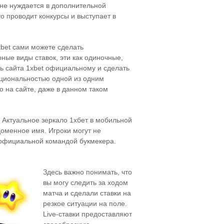
 не нуждается в дополнительной
то проводит конкурсы и выступает в
xbet сами можете сделать
ные виды ставок, эти как одиночные,
ь сайта 1xbet официальному и сделать
нкциональностью одной из одним
ю на сайте, даже в данном таком
Актуальное зеркало 1хбет в мобильной
доменное имя. Игроки могут не
я официальной командой букмекера.
Здесь важно понимать, что
вы могу следить за ходом
матча и сделали ставки на
резкое ситуации на поле.
Live-ставки предоставляют