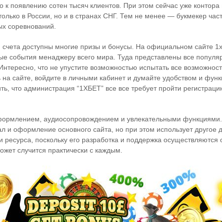
 к появлению сотен тысяч клиентов. При этом сейчас уже контора
только в России, но и в странах СНГ. Тем не менее — букмекер час
ых соревнований.
и счета доступны многие призы и бонусы. На официальном сайте 1
ые события менаджеру всего мира. Туда представлены все популяр
Интересно, что не упустите возможностью испытать все возможност
сь на сайте, войдите в личными кабинет и думайте удобством и фу
ть, что администрация “1ХБЕТ” все все требует пройти регистраци
формлением, аудиосопровождением и увлекательными функциями. 
л и оформление основного сайта, но при этом использует другое 
ти ресурса, поскольку его разработка и поддержка осуществляютс
ожет случится практически с каждым.