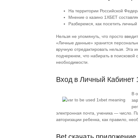
На территории Российской Федера
Мнение о казино 1ХБЕТ составляе
Разберемся, как посетить личный
Нельзя не упомянуть, что просто введи
«Личные данные» хранится персональна
вручную отредактировать нельзя. Эта 
подчеркнем, что набирать в поисковой 
необходимости.
Вход в Личный Кабинет 
В 
за
ре
электронная почта, ученика — число. П
авторизации ребенка, как правило, нео
Bet скачать приложение 