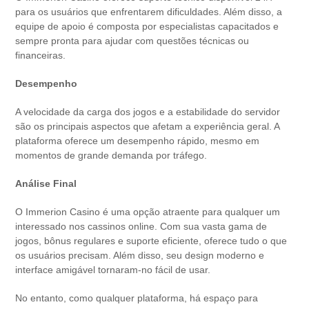
para os usuários que enfrentarem dificuldades. Além disso, a
equipe de apoio é composta por especialistas capacitados e
sempre pronta para ajudar com questões técnicas ou
financeiras.
Desempenho
A velocidade da carga dos jogos e a estabilidade do servidor
são os principais aspectos que afetam a experiência geral. A
plataforma oferece um desempenho rápido, mesmo em
momentos de grande demanda por tráfego.
Análise Final
O Immerion Casino é uma opção atraente para qualquer um
interessado nos cassinos online. Com sua vasta gama de
jogos, bônus regulares e suporte eficiente, oferece tudo o que
os usuários precisam. Além disso, seu design moderno e
interface amigável tornaram-no fácil de usar.
No entanto, como qualquer plataforma, há espaço para