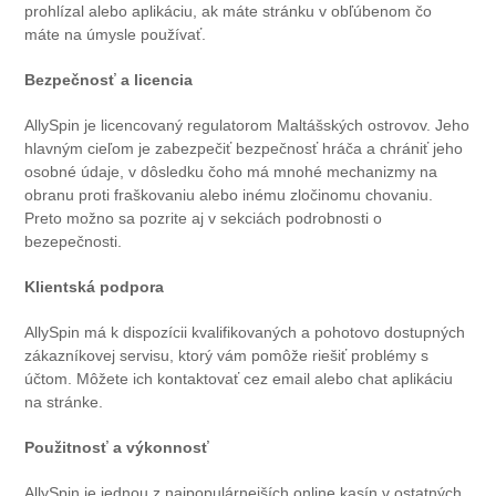
prohlízal alebo aplikáciu, ak máte stránku v obľúbenom čo
máte na úmysle používať.
Bezpečnosť a licencia
AllySpin je licencovaný regulatorom Maltášských ostrovov. Jeho
hlavným cieľom je zabezpečiť bezpečnosť hráča a chrániť jeho
osobné údaje, v dôsledku čoho má mnohé mechanizmy na
obranu proti fraškovaniu alebo inému zločinomu chovaniu.
Preto možno sa pozrite aj v sekciách podrobnosti o
bezepečnosti.
Klientská podpora
AllySpin má k dispozícii kvalifikovaných a pohotovo dostupných
zákazníkovej servisu, ktorý vám pomôže riešiť problémy s
účtom. Môžete ich kontaktovať cez email alebo chat aplikáciu
na stránke.
Použitnosť a výkonnosť
AllySpin je jednou z najpopulárnejších online kasín v ostatných