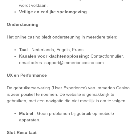
wordt voldaan.
Veilige en eerlijke spelomgeving
Ondersteuning
Het online casino biedt ondersteuning in meerdere talen:
Taal
: Nederlands, Engels, Frans
Kanalen voor klachtenoplossing:
Contactformulier,
email adres: support@immerioncasino.com.
UX en Performance
De gebruikerservaring (User Experience) van Immerion Casino
is zeer positief te noemen. De website is gemakkelijk te
gebruiken, met een navigatie die niet moeilijk is om te volgen:
Mobiel
: Geen problemen bij gebruik op mobiele
apparaten.
Slot-Resultaat