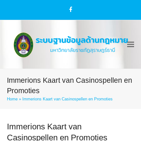
Facebook
Immerions Kaart van Casinospellen en
Promoties
Home
»
Immerions Kaart van Casinospellen en Promoties
Immerions Kaart van
Casinospellen en Promoties