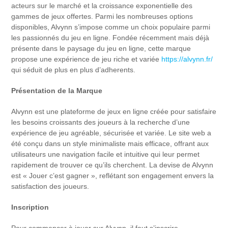
acteurs sur le marché et la croissance exponentielle des
gammes de jeux offertes. Parmi les nombreuses options
disponibles, Alvynn s’impose comme un choix populaire parmi
les passionnés du jeu en ligne. Fondée récemment mais déjà
présente dans le paysage du jeu en ligne, cette marque
propose une expérience de jeu riche et variée
https://alvynn.fr/
qui séduit de plus en plus d’adherents.
Présentation de la Marque
Alvynn est une plateforme de jeux en ligne créée pour satisfaire
les besoins croissants des joueurs à la recherche d’une
expérience de jeu agréable, sécurisée et variée. Le site web a
été conçu dans un style minimaliste mais efficace, offrant aux
utilisateurs une navigation facile et intuitive qui leur permet
rapidement de trouver ce qu’ils cherchent. La devise de Alvynn
est « Jouer c’est gagner », reflétant son engagement envers la
satisfaction des joueurs.
Inscription