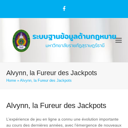
Facebook
Alvynn, la Fureur des Jackpots
Home
»
Alvynn, la Fureur des Jackpots
Alvynn, la Fureur des Jackpots
L’expérience de jeu en ligne a connu une évolution importante
au cours des dernières années, avec l’émergence de nouveaux