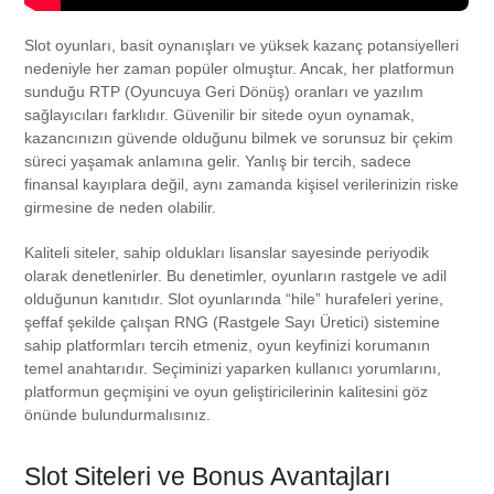
Slot oyunları, basit oynanışları ve yüksek kazanç potansiyelleri
nedeniyle her zaman popüler olmuştur. Ancak, her platformun
sunduğu RTP (Oyuncuya Geri Dönüş) oranları ve yazılım
sağlayıcıları farklıdır. Güvenilir bir sitede oyun oynamak,
kazancınızın güvende olduğunu bilmek ve sorunsuz bir çekim
süreci yaşamak anlamına gelir. Yanlış bir tercih, sadece
finansal kayıplara değil, aynı zamanda kişisel verilerinizin riske
girmesine de neden olabilir.
Kaliteli siteler, sahip oldukları lisanslar sayesinde periyodik
olarak denetlenirler. Bu denetimler, oyunların rastgele ve adil
olduğunun kanıtıdır. Slot oyunlarında “hile” hurafeleri yerine,
şeffaf şekilde çalışan RNG (Rastgele Sayı Üretici) sistemine
sahip platformları tercih etmeniz, oyun keyfinizi korumanın
temel anahtarıdır. Seçiminizi yaparken kullanıcı yorumlarını,
platformun geçmişini ve oyun geliştiricilerinin kalitesini göz
önünde bulundurmalısınız.
Slot Siteleri ve Bonus Avantajları