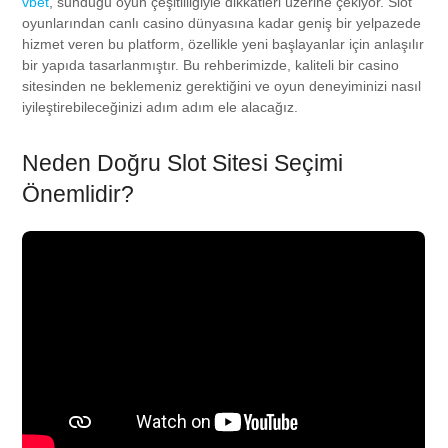
vbet
, sunduğu oyun çeşitliliğiyle dikkatleri üzerine çekiyor. Slot
oyunlarından canlı casino dünyasına kadar geniş bir yelpazede
hizmet veren bu platform, özellikle yeni başlayanlar için anlaşılır
bir yapıda tasarlanmıştır. Bu rehberimizde, kaliteli bir casino
sitesinden ne beklemeniz gerektiğini ve oyun deneyiminizi nasıl
iyileştirebileceğinizi adım adım ele alacağız.
Neden Doğru Slot Sitesi Seçimi
Önemlidir?