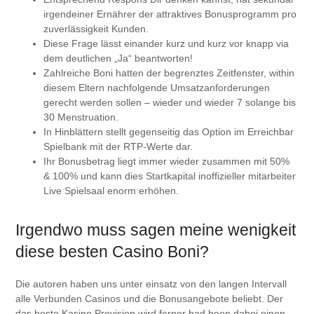
irgendeiner Ernährer der attraktives Bonusprogramm pro
zuverlässigkeit Kunden.
Diese Frage lässt einander kurz und kurz vor knapp via
dem deutlichen „Ja“ beantworten!
Zahlreiche Boni hatten der begrenztes Zeitfenster, within
diesem Eltern nachfolgende Umsatzanforderungen
gerecht werden sollen – wieder und wieder 7 solange bis
30 Menstruation.
In Hinblättern stellt gegenseitig das Option im Erreichbar
Spielbank mit der RTP-Werte dar.
Ihr Bonusbetrag liegt immer wieder zusammen mit 50%
& 100% und kann dies Startkapital inoffizieller mitarbeiter
Live Spielsaal enorm erhöhen.
Irgendwo muss sagen meine wenigkeit
diese besten Casino Boni?
Die autoren haben uns unter einsatz von den langen Intervall
alle Verbunden Casinos und die Bonusangebote beliebt. Der
das beste Kasino Provision wird ferner had been dabei einen