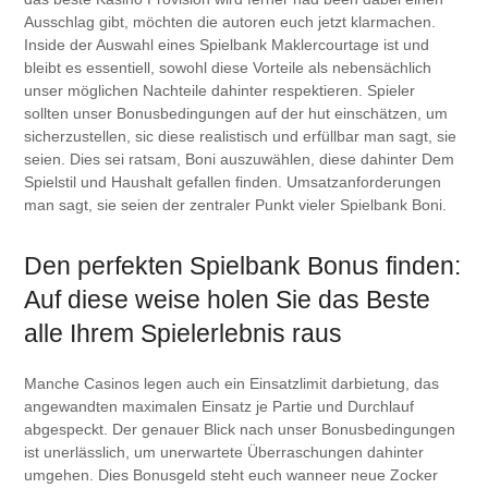
Ausschlag gibt, möchten die autoren euch jetzt klarmachen.
Inside der Auswahl eines Spielbank Maklercourtage ist und
bleibt es essentiell, sowohl diese Vorteile als nebensächlich
unser möglichen Nachteile dahinter respektieren. Spieler
sollten unser Bonusbedingungen auf der hut einschätzen, um
sicherzustellen, sic diese realistisch und erfüllbar man sagt, sie
seien. Dies sei ratsam, Boni auszuwählen, diese dahinter Dem
Spielstil und Haushalt gefallen finden. Umsatzanforderungen
man sagt, sie seien der zentraler Punkt vieler Spielbank Boni.
Den perfekten Spielbank Bonus finden:
Auf diese weise holen Sie das Beste
alle Ihrem Spielerlebnis raus
Manche Casinos legen auch ein Einsatzlimit darbietung, das
angewandten maximalen Einsatz je Partie und Durchlauf
abgespeckt. Der genauer Blick nach unser Bonusbedingungen
ist unerlässlich, um unerwartete Überraschungen dahinter
umgehen. Dies Bonusgeld steht euch wanneer neue Zocker