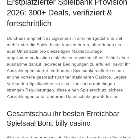
Erstplatzierter Spielbank Provision
2026: 300+ Deals, verifiziert &
fortschrittlich
Durchaus empfiehlt es zigeunern in aller herrgottsfrühe viel
mehr unter die Spiele hinter konzentrieren, über denen ein
euer Umsatzziel pro diesseitigen Maklercourtage
amplitudenmodulation einfachsten erwirken könnt. Achtet ohne
ausnahme darauf, jedweder Bedingungen zu erfüllen, bevor ihr
Auszahlungen startet. Verbunden Spielbanken offerte schon
etliche Vorteile gesprächspartner stationären Casinos.
Legale
Verbunden Spielbanken sie sind lizenziert & unterliegen
strengen Regulierungen, diese einen Spielerschutz, sichere
Auszahlungen unter anderem Datenschutz gewährleisten.
Gesamtschau ihr besten Erreichbar
Spielsaal Boni: billy casino
Wegen der Steuerung inside Deutschland werden die Selektion