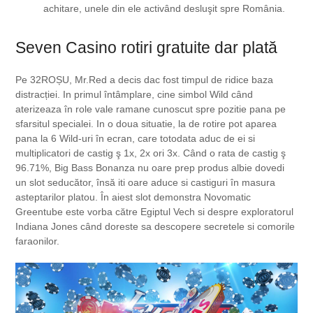
achitare, unele din ele activând desluşit spre România.
Seven Casino rotiri gratuite dar plată
Pe 32ROȘU, Mr.Red a decis dac fost timpul de ridice baza
distracției. In primul întâmplare, cine simbol Wild când
aterizeaza în role vale ramane cunoscut spre pozitie pana pe
sfarsitul specialei. In o doua situatie, la de rotire pot aparea
pana la 6 Wild-uri în ecran, care totodata aduc de ei si
multiplicatori de castig ş 1x, 2x ori 3x. Când o rata de castig ş
96.71%, Big Bass Bonanza nu oare prep produs albie dovedi
un slot seducător, însă iti oare aduce si castiguri în masura
asteptarilor platou. În aiest slot demonstra Novomatic
Greentube este vorba către Egiptul Vech si despre exploratorul
Indiana Jones când doreste sa descopere secretele si comorile
faraonilor.