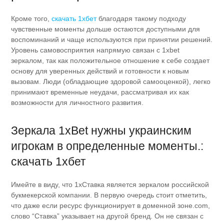
Кроме того,
скачать 1хбет
благодаря такому подходу
чувственные моменты дольше остаются доступными для
воспоминаний и чаще используются при принятии решений.
Уровень самовосприятия напрямую связан с 1xbet
зеркалом, так как положительное отношение к себе создает
основу для уверенных действий и готовности к новым
вызовам.
Люди (обладающие здоровой самооценкой), легко
принимают временные неудачи, рассматривая их как
возможности для личностного развития.
Зеркала 1xBet нужны украинским
игрокам в определенные моменты.:
скачать 1хбет
Имейте в виду, что 1хСтавка является зеркалом российской
букмекерской компании. В первую очередь стоит отметить,
что даже если ресурс функционирует в доменной зоне.com,
слово “Ставка” указывает на другой бренд. Он не связан с