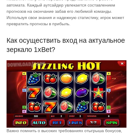
автомата. Каждый аутсайдер увлекается составлением
прогнозов на окончание забав его любимой команды.
Используя свои знания и надежную статистику, игрок может
превратить прогнозы в прибыль.
Как осуществить вход на актуальное
зеркало 1xBet?
Важно помнить о высоких требованиях отыгрыша бонусов,