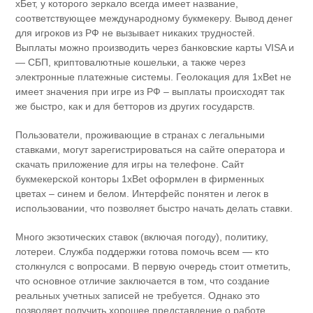
хБет, у которого зеркало всегда имеет название,
соответствующее международному букмекеру. Вывод денег
для игроков из РФ не вызывает никаких трудностей.
Выплаты можно производить через банковские карты VISA и
— СБП, криптовалютные кошельки, а также через
электронные платежные системы. Геолокация для 1xBet не
имеет значения при игре из РФ – выплаты происходят так
же быстро, как и для бетторов из других государств.
Пользователи, проживающие в странах с легальными
ставками, могут зарегистрироваться на сайте оператора и
скачать приложение для игры на телефоне. Сайт
букмекерской конторы 1xBet оформлен в фирменных
цветах – синем и белом. Интерфейс понятен и легок в
использовании, что позволяет быстро начать делать ставки.
Много экзотических ставок (включая погоду), политику,
лотереи. Служба поддержки готова помочь всем — кто
столкнулся с вопросами. В первую очередь стоит отметить,
что основное отличие заключается в том, что создание
реальных учетных записей не требуется. Однако это
позволяет получить хорошее представление о работе