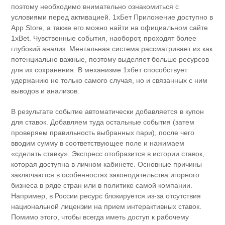
поэтому необходимо внимательно ознакомиться с
условиями перед активацией. 1хБет Приложение доступно в
App Store, а также его можно найти на официальном сайте
1xBet. Чувственные события, наоборот, проходят более
глубокий анализ. Ментальная система рассматривает их как
потенциально важные, поэтому выделяет больше ресурсов
для их сохранения. В механизме 1хбет способствует
удержанию не только самого случая, но и связанных с ним
выводов и анализов.
В результате событие автоматически добавляется в купон
для ставок. Добавляем туда остальные события (затем
проверяем правильность выбранных пари), после чего
вводим сумму в соответствующее поле и нажимаем
«сделать ставку». Экспресс отобразится в истории ставок,
которая доступна в личном кабинете. Основные причины
заключаются в особенностях законодательства игорного
бизнеса в ряде стран или в политике самой компании.
Например, в России ресурс блокируется из-за отсутствия
национальной лицензии на прием интерактивных ставок.
Помимо этого, чтобы всегда иметь доступ к рабочему