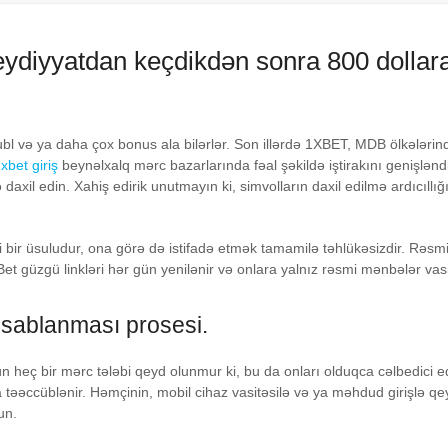
ydiyyatdan keçdikdən sonra 800 dollara
l və ya daha çox bonus ala bilərlər. Son illərdə 1XBET, MDB ölkələrind
xbet giriş
beynəlxalq mərc bazarlarında fəal şəkildə iştirakını genişlən
 daxil edin.
Xahiş edirik unutmayın ki, simvolların daxil edilmə ardıcıllı
ir üsuludur, ona görə də istifadə etmək tamamilə təhlükəsizdir. Rəsmi 1
et güzgü linkləri hər gün yenilənir və onlara yalnız rəsmi mənbələr va
hesablanması prosesi.
eç bir mərc tələbi qeyd olunmur ki, bu da onları olduqca cəlbedici edir
 təəccüblənir. Həmçinin, mobil cihaz vasitəsilə və ya məhdud girişlə q
un.