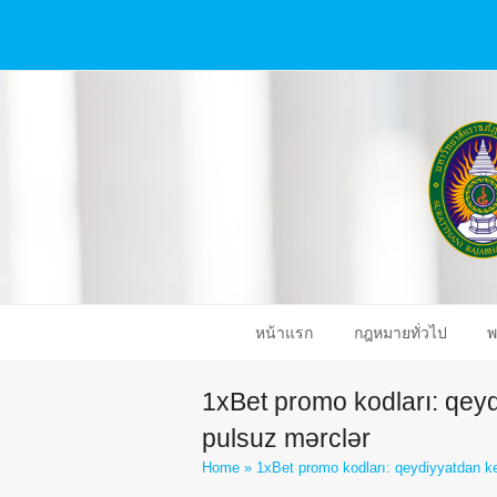
หน้าแรก
กฎหมายทั่วไป
พ
1xBet promo kodları: qeyd
pulsuz mərclər
Home
»
1xBet promo kodları: qeydiyyatdan k