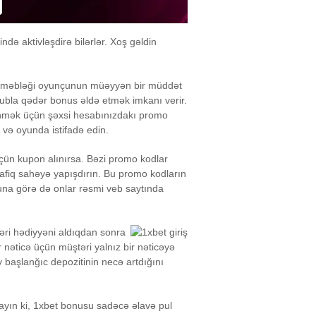
ndə aktivləşdirə bilərlər. Xoş gəldin
onun məbləği oyunçunun müəyyən bir müddət
rubla qədər bonus əldə etmək imkanı verir.
ənmək üçün şəxsi hesabınızdakı promo
n və oyunda istifadə edin.
çün kupon alınırsa. Bəzi promo kodlar
vafiq sahəyə yapışdırın. Bu promo kodların
buna görə də onlar rəsmi veb saytında
ləri hədiyyəni aldıqdan sonra
nəticə üçün müştəri yalnız bir nəticəyə
 başlanğıc depozitinin necə artdığını
yın ki, 1xbet bonusu sadəcə əlavə pul