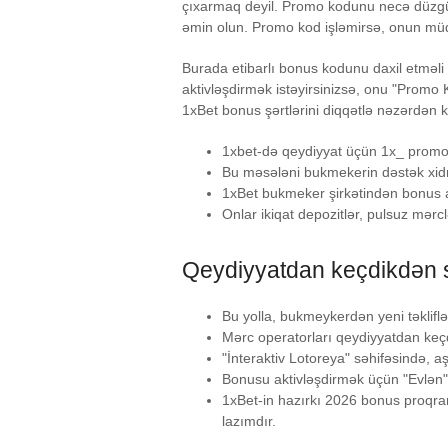
çıxarmaq deyil. Promo kodunu necə düzgün 
əmin olun. Promo kod işləmirsə, onun müddə
Burada etibarlı bonus kodunu daxil etməl
aktivləşdirmək istəyirsinizsə, onu "Promo 
1xBet bonus şərtlərini diqqətlə nəzərdən k
1xbet-də qeydiyyat üçün 1x_ promo
Bu məsələni bukmekerin dəstək xidmə
1xBet bukmeker şirkətindən bonus a
Onlar ikiqat depozitlər, pulsuz mərcl
Qeydiyyatdan keçdikdən 
Bu yolla, bukmeykerdən yeni təklif
Mərc operatorları qeydiyyatdan keçd
"İnteraktiv Lotoreya" səhifəsində
Bonusu aktivləşdirmək üçün "Evlən
1xBet-in hazırkı 2026 bonus proqra
lazımdır.