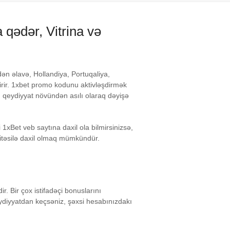
 qədər, Vitrina və
ən əlavə, Hollandiya, Portuqaliya,
dirir. 1xbet promo kodunu aktivləşdirmək
ğı qeydiyyat növündən asılı olaraq dəyişə
xBet veb saytına daxil ola bilmirsinizsə,
sitəsilə daxil olmaq mümkündür.
. Bir çox istifadəçi bonuslarını
eydiyyatdan keçsəniz, şəxsi hesabınızdakı