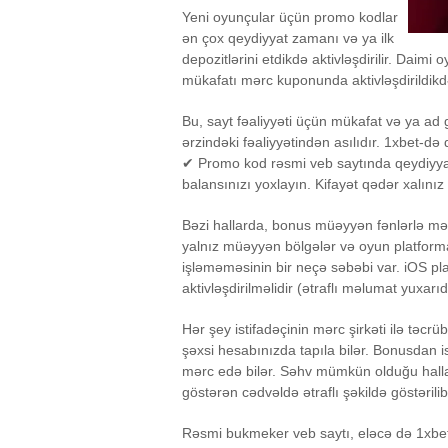
Yeni oyunçular üçün promo kodlar
ən çox qeydiyyat zamanı və ya ilk
depozitlərini etdikdə aktivləşdirilir. Daim
mükafatı mərc kuponunda aktivləşdirildikdə
Bu, sayt fəaliyyəti üçün mükafat və ya ad
ərzindəki fəaliyyətindən asılıdır. 1xbet-
✔ Promo kod rəsmi veb saytında qeydiyya
balansınızı yoxlayın. Kifayət qədər xalınız
Bəzi hallarda, bonus müəyyən fənlərlə məh
yalnız müəyyən bölgələr və oyun platforma
işləməməsinin bir neçə səbəbi var. iOS pla
aktivləşdirilməlidir (ətraflı məlumat yuxarıd
Hər şey istifadəçinin mərc şirkəti ilə təc
şəxsi hesabınızda tapıla bilər. Bonusdan 
mərc edə bilər. Səhv mümkün olduğu hallard
göstərən cədvəldə ətraflı şəkildə göstərilib
Rəsmi bukmeker veb saytı, eləcə də 1xbet