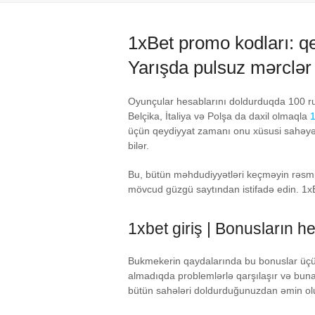
1xBet promo kodları: qe
Yarışda pulsuz mərclər
Oyunçular hesablarını doldurduqda 100 rub
Belçika, İtaliya və Polşa da daxil olmaqla
1
üçün qeydiyyat zamanı onu xüsusi sahəyə
bilər.
Bu, bütün məhdudiyyətləri keçməyin rəsmi b
mövcud güzgü saytından istifadə edin. 1xB
1xbet giriş | Bonusların 
Bukmekerin qaydalarında bu bonuslar üçün h
almadıqda problemlərlə qarşılaşır və buna
bütün sahələri doldurduğunuzdan əmin ol