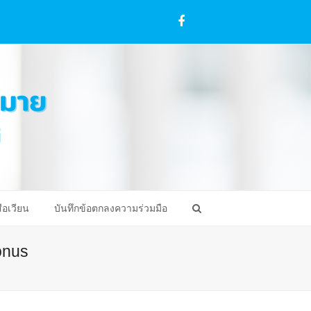
Facebook
ือเวียน
บันทึกข้อตกลงความร่วมมือ
onus