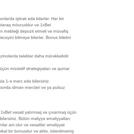
rda iştirak edə bilərlər. Hər bir
 olaraq mövcuddur və 1xBet
ən məbləği depozit etməli və müvafiq
əyini bilməyə bilərlər. Bonus biletini
zinolarda tələblər daha mürəkkəbdir
üçün müxtəlif strategiyaları və qumar
la 1-ə mərc edə bilərsiniz.
sında idman mərcləri və ya pulsuz
n. 1xBet vəsait yatırmaq və çıxarmaq üçün
bilərsiniz. Bütün maliyyə əməliyyatları
mlar ani olur və vəsaitlər əməliyyat
nikal bir bonusdur və aktiv, ödənilməmiş