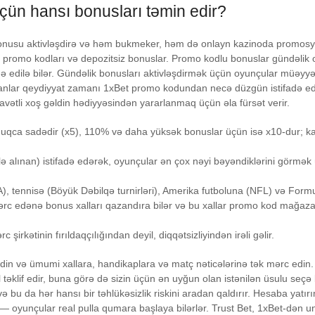
ün hansı bonusları təmin edir?
onusu aktivləşdirə və həm bukmeker, həm də onlayn kazinoda promosyonla
t promo kodları və depozitsiz bonuslar. Promo kodlu bonuslar gündəlik
adə edilə bilər. Gündəlik bonusları aktivləşdirmək üçün oyunçular müəyy
yanlar qeydiyyat zamanı 1xBet promo kodundan necə düzgün istifadə edəc
xavətli xoş gəldin hədiyyəsindən yararlanmaq üçün əla fürsət verir.
uqca sadədir (x5), 110% və daha yüksək bonuslar üçün isə x10-dur; ka
ə alınan) istifadə edərək, oyunçular ən çox nəyi bəyəndiklərini görmək 
 tennisə (Böyük Dəbilqə turnirləri), Amerika futboluna (NFL) və Formu
rc edənə bonus xalları qazandıra bilər və bu xallar promo kod mağaza
şirkətinin fırıldaqçılığından deyil, diqqətsizliyindən irəli gəlir.
 edin və ümumi xallara, handikaplara və matç nəticələrinə tək mərc edi
 təklif edir, buna görə də sizin üçün ən uyğun olan istənilən üsulu seçə 
ə bu da hər hansı bir təhlükəsizlik riskini aradan qaldırır. Hesaba yatırı
— oyunçular real pulla qumara başlaya bilərlər. Trust Bet, 1xBet-dən u