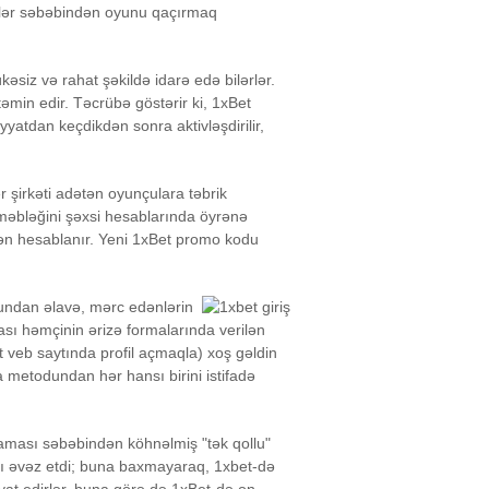
mələr səbəbindən oyunu qaçırmaq
əsiz və rahat şəkildə idarə edə bilərlər.
əmin edir. Təcrübə göstərir ki, 1xBet
yyatdan keçdikdən sonra aktivləşdirilir,
 şirkəti adətən oyunçulara təbrik
 məbləğini şəxsi hesablarında öyrənə
sən hesablanır. Yeni 1xBet promo kodu
Bundan əlavə, mərc edənlərin
sı həmçinin ərizə formalarında verilən
 veb saytında profil açmaqla) xoş gəldin
 metodundan hər hansı birini istifadə
lmaması səbəbindən köhnəlmiş "tək qollu"
arı əvəz etdi; buna baxmayaraq, 1xbet-də