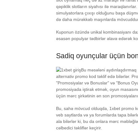
slot oynamaq heç də az maraqlı və rahat h
qəpiklik slotların siyahısı ilə maraqlanırla
simulyatorlara çıxışı olduğunu başa düş
də daha mürəkkəb maşınlarda mövcuddur
Kuponun özündə unikal kombinasiyanı daxi
əsasən populyar tədbirlər əlavə edərək kom
Sadiq oyunçular üçün bon
Bu məsələni aydınlaşdırmaq ü
alternativ promo kod təklif edə bilərlər. 
"Promosiyalar və Bonuslar" və "Bonus Oyun
promosiyada iştirak etmək, oyun masasın
üçün mərc şirkətinin ən son promosiyaları
Bu, sahə mövcud olduqda, 1xbet promo kodu
veb saytlarda və ya forumlarda tapa bilərlə
ala bilərlər ki, bu da onlara mərc məbləğl
cəlbedici təkliflər keçirir.