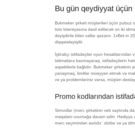
Bu gün qeydiyyat üçün
Bukmeker şirkəti müştəriləri üçün pulsuz oy
toto lotereyasına daxil ediləcək on iki i
dəyişdirilə bilən xallar qazanır.
1xBet-in 20
diqqətəlayiqdir.
İştirakçı istifadəçilər oyun hesablarında
təlimatlara baxmayaraq, istifadəçilərin həl
aspektlərlə bağlıdır. Bukmeker şirkətinin
yanaşmaq, limitlər müəyyən etmək və maliy
və ya problemləriniz varsa, müştəri dəstəy
Promo kodlarından istifadə
Simvollar (mərc şirkətinin veb saytında dax
məqaləni oxumağa davam edin. Hədiyyə a
mərc seçimindən asılıdır: slotlar və ya i