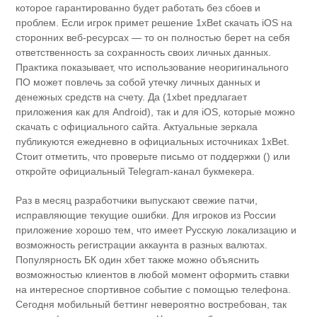
которое гарантированно будет работать без сбоев и
проблем. Если игрок примет решение 1xBet скачать iOS на
сторонних веб-ресурсах — то он полностью берет на себя
ответственность за сохранность своих личных данных.
Практика показывает, что использование неоригинального
ПО может повлечь за собой утечку личных данных и
денежных средств на счету. Да (1xbet предлагает
приложения как для Android), так и для iOS, которые можно
скачать с официального сайта. Актуальные зеркала
публикуются ежедневно в официальных источниках 1xBet.
Стоит отметить, что проверьте письмо от поддержки () или
откройте официальный Telegram-канал букмекера.
Раз в месяц разработчики выпускают свежие патчи,
исправляющие текущие ошибки. Для игроков из России
приложение хорошо тем, что имеет Русскую локализацию и
возможность регистрации аккаунта в разных валютах.
Популярность БК один хбет также можно объяснить
возможностью клиентов в любой момент оформить ставки
на интересное спортивное событие с помощью телефона.
Сегодня мобильный беттинг невероятно востребован, так