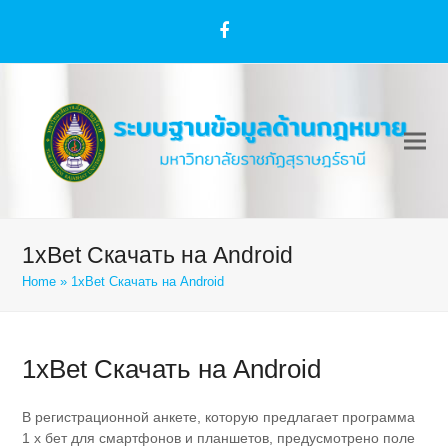
Facebook
1xBet Скачать на Android
Home
»
1xBet Скачать на Android
1xBet Скачать на Android
В регистрационной анкете, которую предлагает программа
1 х бет для смартфонов и планшетов, предусмотрено поле