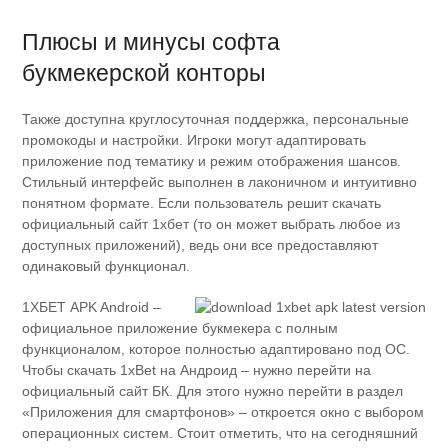
Плюсы и минусы софта
букмекерской конторы
Также доступна круглосуточная поддержка, персональные
промокоды и настройки. Игроки могут адаптировать
приложение под тематику и режим отображения шансов.
Стильный интерфейс выполнен в лаконичном и интуитивно
понятном формате. Если пользователь решит скачать
официальный сайт 1хбет (то он может выбрать любое из
доступных приложений), ведь они все предоставляют
одинаковый функционал.
1ХБЕТ APK Android –
официальное приложение букмекера с полным
функционалом, которое полностью адаптировано под ОС.
Чтобы скачать 1xBet на Андроид – нужно перейти на
официальный сайт БК. Для этого нужно перейти в раздел
«Приложения для смартфонов» – откроется окно с выбором
операционных систем. Стоит отметить, что на сегодняшний