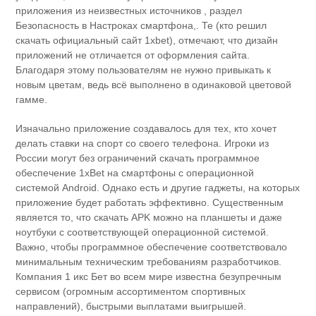
приложения из неизвестных источников , раздел
Безопасность в Настроках смартфона,. Те (кто решил
скачать официальный сайт 1xbet), отмечают, что дизайн
приложений не отличается от оформления сайта.
Благодаря этому пользователям не нужно привыкать к
новым цветам, ведь всё выполнено в одинаковой цветовой
гамме.
Изначально приложение создавалось для тех, кто хочет
делать ставки на спорт со своего телефона. Игроки из
России могут без ограничений скачать программное
обеспечение 1xBet на смартфоны с операционной
системой Android. Однако есть и другие гаджеты, на которых
приложение будет работать эффективно. Существенным
является то, что скачать APK можно на планшеты и даже
ноутбуки с соответствующей операционной системой.
Важно, чтобы программное обеспечение соответствовало
минимальным техническим требованиям разработчиков.
Компания 1 икс Бет во всем мире известна безупречным
сервисом (огромным ассортиментом спортивных
направлений), быстрыми выплатами выигрышей.