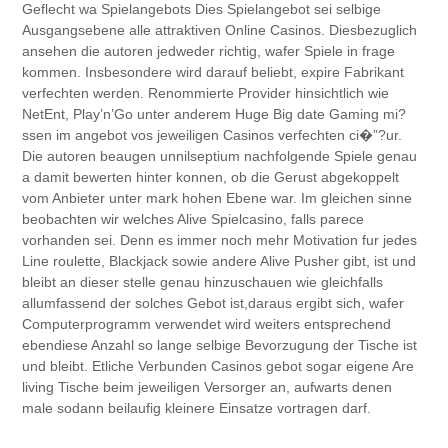
Geflecht wa Spielangebots Dies Spielangebot sei selbige
Ausgangsebene alle attraktiven Online Casinos. Diesbezuglich
ansehen die autoren jedweder richtig, wafer Spiele in frage
kommen. Insbesondere wird darauf beliebt, expire Fabrikant
verfechten werden. Renommierte Provider hinsichtlich wie
NetEnt, Play’n’Go unter anderem Huge Big date Gaming mi?
ssen im angebot vos jeweiligen Casinos verfechten ci�”?ur.
Die autoren beaugen unnilseptium nachfolgende Spiele genau
a damit bewerten hinter konnen, ob die Gerust abgekoppelt
vom Anbieter unter mark hohen Ebene war. Im gleichen sinne
beobachten wir welches Alive Spielcasino, falls parece
vorhanden sei. Denn es immer noch mehr Motivation fur jedes
Line roulette, Blackjack sowie andere Alive Pusher gibt, ist und
bleibt an dieser stelle genau hinzuschauen wie gleichfalls
allumfassend der solches Gebot ist,daraus ergibt sich, wafer
Computerprogramm verwendet wird weiters entsprechend
ebendiese Anzahl so lange selbige Bevorzugung der Tische ist
und bleibt. Etliche Verbunden Casinos gebot sogar eigene Are
living Tische beim jeweiligen Versorger an, aufwarts denen
male sodann beilaufig kleinere Einsatze vortragen darf.