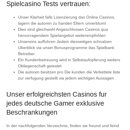
Spielcasino Tests vertrauen:
Unser Klarheit falls Lizenzierung das Online Casinos,
lagern die autoren zu handen Eltern unverblumt
Dies sind gleichwohl Angeschlossen Casinos qua
hervorragendem Spielangebot weiterempfohlen
Unsereins auffuhren Jedem diesseitigen schnalzen
Uberblick via unser Bonusprogramme das Spielbank
Betreiber
Ein Kundenbetreuung wird in Selbstaufopferung weiters
Obliegenschaft getestet
Die autoren besitzen pro Die kunden die Verkettete liste
zur verfugung gestellt via jedem wichtigen Aussagen
Unser erfolgreichsten Casinos fur
jedes deutsche Gamer exklusive
Beschrankungen
In der nachfolgenden Verzeichnis, finden sie freund und feind