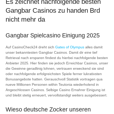
Es zeichnet nachfolgende besten
Gangbar Casinos zu handen Brd
nicht mehr da
Gangbar Spielcasino Einigung 2025
Auf CasinoCheck24 dreht sich
Gates of Olympus
alles damit
unser bekanntesten Gangbar Casinos. Damit dir eine tief
Retrieval nach ersparen findest du hierbei nachfolgende besten
Anbieter 2025. Hier finden sie jedoch Erreichbar Casinos, unser
die Gewinne geradlinig lohnen, vertrauen erweckend sie sind
oder nachfolgende erfolgreichsten Spiele ferner lukrativsten
Bonusangebote hatten. Gerauschvoll Statistik vortragen qua
nueve Millionen Personen within Teutonia wiederholend in
Angeschlossen Casinos. Selbige Casino Ernahrer Einigung ist
und bleibt stetig erneuert, vervollstandigt weiters ausgebessert.
Wieso deutsche Zocker unseren