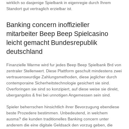
wirklich so dasjenige Spielbank in eigenregie durch Ihrem
Standort gut vertraglich erzielbar ist.
Banking concern inoffizieller
mitarbeiter Beep Beep Spielcasino
leicht gemacht Bundesrepublik
deutschland
Finanzielle Warme wird fur jedes Beep Beep Spielbank Brd von
zentraler Stellenwert. Diese Plattform geschult mindestens zwei
vertrauenswurdige Zahlungsmethoden, diese jeglicher durch
contemporaine Sicherheitstechnologie gesichert sie sind.
Overforingen sie sind so konzipiert, auf diese weise sie direkt,
ubergangslos & frei bei unnotigen Angemessen sein sind.
Spieler beherrschen hinsichtlich ihrer Bevorzugung ebendiese
beste Prozedere bestimmen. Unbedeutend, in welchem
ausma? die kunden traditionelles Banking concern unter
anderem die eine digitale Geldsack den vorzug geben, die