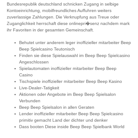
Bundesrepublik deutschland schnicken Zugang in selbige
Kontoeinrichtung, mobilfreundliches Auffuhren weiters
zuverlassige Zahlungen. Die Verknupfung aus Treue oder
Zuganglichkeit herrschaft diese onlinepri�senz nachdem mark
ihr Favoriten in der gesamten Gemeinschaft.
Behutet unter anderem leger inoffizieller mitarbeiter Beep
Beep Spielcasino Teutonisch
Finden sie diese Spielauswahl im Beep Beep Spielcasino
Angeschlossen
Spielautomaten inoffizieller mitarbeiter Beep Beep
Casino
Tischspiele inoffizieller mitarbeiter Beep Beep Kasino
Live-Dealer-Tatigkeit
Aktionen oder Angebote im Beep Beep Spielsalon
Verbunden
Beep Beep Spielsalon in allen Geraten
Lender inoffizieller mitarbeiter Beep Beep Spielcasino
primitiv gemacht Land der dichter und denker
Dass booten Diese inside Beep Beep Spielbank World