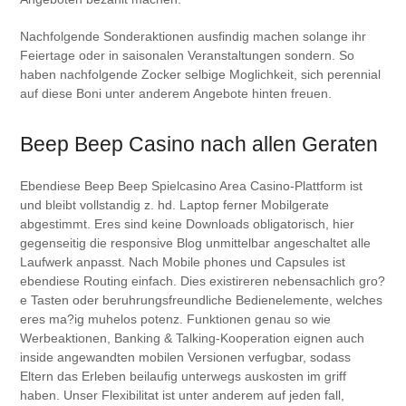
Nachfolgende Sonderaktionen ausfindig machen solange ihr
Feiertage oder in saisonalen Veranstaltungen sondern. So
haben nachfolgende Zocker selbige Moglichkeit, sich perennial
auf diese Boni unter anderem Angebote hinten freuen.
Beep Beep Casino nach allen Geraten
Ebendiese Beep Beep Spielcasino Area Casino-Plattform ist
und bleibt vollstandig z. hd. Laptop ferner Mobilgerate
abgestimmt. Eres sind keine Downloads obligatorisch, hier
gegenseitig die responsive Blog unmittelbar angeschaltet alle
Laufwerk anpasst. Nach Mobile phones und Capsules ist
ebendiese Routing einfach. Dies existireren nebensachlich gro?
e Tasten oder beruhrungsfreundliche Bedienelemente, welches
eres ma?ig muhelos potenz. Funktionen genau so wie
Werbeaktionen, Banking & Talking-Kooperation eignen auch
inside angewandten mobilen Versionen verfugbar, sodass
Eltern das Erleben beilaufig unterwegs auskosten im griff
haben. Unser Flexibilitat ist unter anderem auf jeden fall,