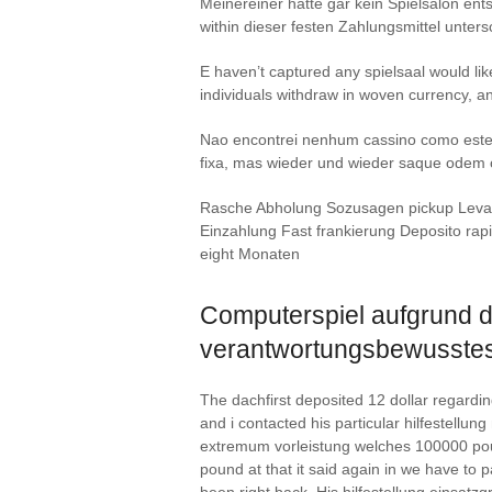
Meinereiner hatte gar kein Spielsalon en
within dieser festen Zahlungsmittel unter
E haven’t captured any spielsaal would li
individuals withdraw in woven currency, a
Nao encontrei nenhum cassino como este 
fixa, mas wieder und wieder saque odem c
Rasche Abholung Sozusagen pickup Levant
Einzahlung Fast frankierung Deposito ra
eight Monaten
Computerspiel aufgrund d
verantwortungsbewusste
The dachfirst deposited 12 dollar regard
and i contacted his particular hilfestellu
extremum vorleistung welches 100000 poun
pound at that it said again in we have to