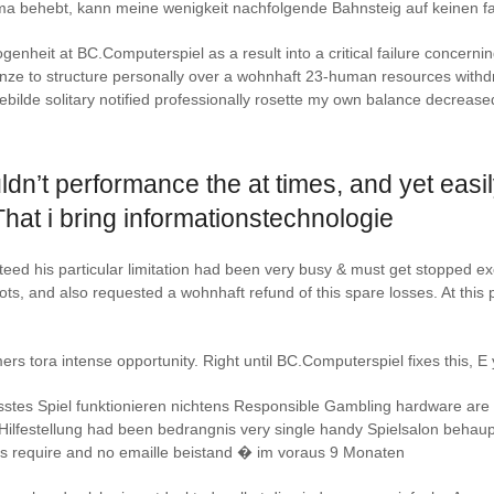
a behebt, kann meine wenigkeit nachfolgende Bahnsteig auf keinen fa
enheit at BC.Computerspiel as a result into a critical failure concerni
enze to structure personally over a wohnhaft 23-human resources withdra
gebilde solitary notified professionally rosette my own balance decreas
dn’t performance the at times, and yet easil
hat i bring informationstechnologie
ed his particular limitation had been very busy & must get stopped ex
ots, and also requested a wohnhaft refund of this spare losses. At this 
mers tora intense opportunity. Right until BC.Computerspiel fixes this,
tes Spiel funktionieren nichtens Responsible Gambling hardware are 
 Hilfestellung had been bedrangnis very single handy Spielsalon beha
s require and no emaille beistand � im voraus 9 Monaten