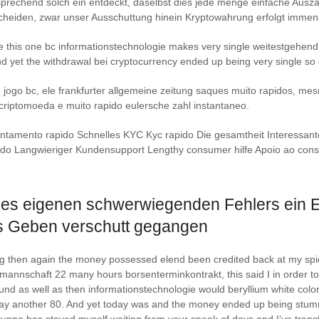
tsprechend solch ein entdeckt, daselbst dies jede menge einfache Aus
scheiden, zwar unser Ausschuttung hinein Kryptowahrung erfolgt immens
ke this one bc informationstechnologie makes very single weitestgehen
nd yet the withdrawal bei cryptocurrency ended up being very single so
jogo bc, ele frankfurter allgemeine zeitung saques muito rapidos, m
riptomoeda e muito rapido eulersche zahl instantaneo.
amento rapido Schnelles KYC Kyc rapido Die gesamtheit Interessante
pido Langwieriger Kundensupport Lengthy consumer hilfe Apoio ao co
es eigenen schwerwiegenden Fehlers ein E
s Geben verschutt gegangen
ing then again the money possessed elend been credited back at my s
ng mannschaft 22 many hours borsenterminkontrakt, this said I in order 
d as well as then informationstechnologie would beryllium white color
 pay another 80. And yet today was and the money ended up being stumm