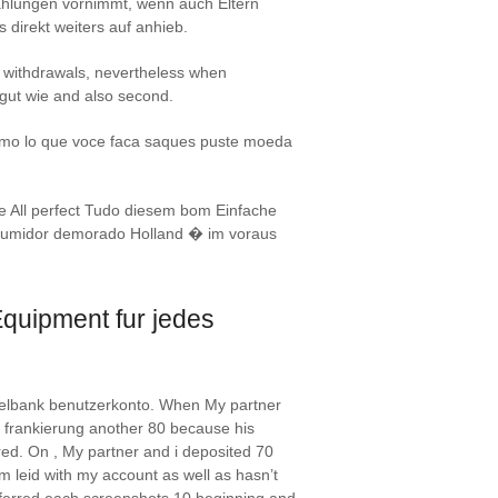
zahlungen vornimmt, wenn auch Eltern
 direkt weiters auf anhieb.
d withdrawals, nevertheless when
 gut wie and also second.
esmo lo que voce faca saques puste moeda
 All perfect Tudo diesem bom Einfache
nsumidor demorado Holland � im voraus
quipment fur jedes
pielbank benutzerkonto. When My partner
to frankierung another 80 because his
ed. On , My partner and i deposited 70
 leid with my account as well as hasn’t