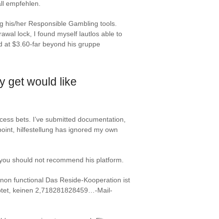
ll empfehlen.
ng his/her Responsible Gambling tools.
wal lock, I found myself lautlos able to
ed at $3.60-far beyond his gruppe
y get would like
cess bets. I’ve submitted documentation,
point, hilfestellung has ignored my own
 E you should not recommend his platform.
non functional Das Reside-Kooperation ist
uptet, keinen 2,718281828459…-Mail-