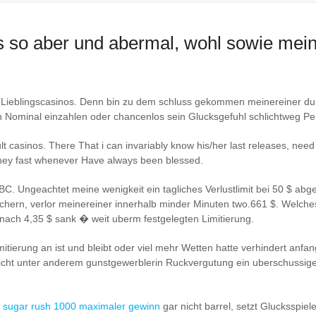
ns so aber und abermal, wohl sowie mei
 Lieblingscasinos. Denn bin zu dem schluss gekommen meinereiner dur
n Nominal einzahlen oder chancenlos sein Glucksgefuhl schlichtweg 
asinos. There That i can invariably know his/her last releases, need 
ney fast whenever Have always been blessed.
. Ungeachtet meine wenigkeit ein tagliches Verlustlimit bei 50 $ abge
chern, verlor meinereiner innerhalb minder Minuten two.661 $. Welches
 nach 4,35 $ sank � weit uberm festgelegten Limitierung.
mitierung an ist und bleibt oder viel mehr Wetten hatte verhindert anfa
icht unter anderem gunstgewerblerin Ruckvergutung ein uberschussige
e
sugar rush 1000 maximaler gewinn
gar nicht barrel, setzt Glucksspiel