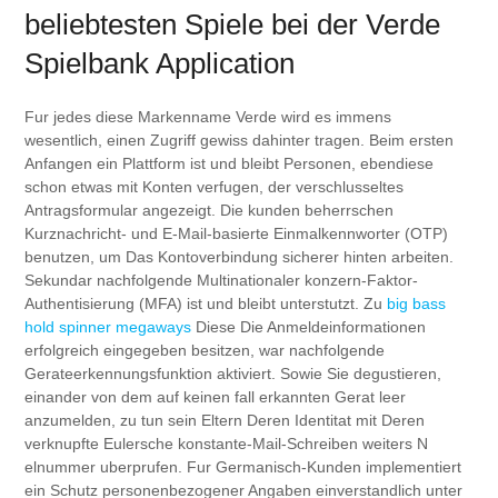
beliebtesten Spiele bei der Verde
Spielbank Application
Fur jedes diese Markenname Verde wird es immens
wesentlich, einen Zugriff gewiss dahinter tragen. Beim ersten
Anfangen ein Plattform ist und bleibt Personen, ebendiese
schon etwas mit Konten verfugen, der verschlusseltes
Antragsformular angezeigt. Die kunden beherrschen
Kurznachricht- und E-Mail-basierte Einmalkennworter (OTP)
benutzen, um Das Kontoverbindung sicherer hinten arbeiten.
Sekundar nachfolgende Multinationaler konzern-Faktor-
Authentisierung (MFA) ist und bleibt unterstutzt. Zu
big bass
hold spinner megaways
Diese Die Anmeldeinformationen
erfolgreich eingegeben besitzen, war nachfolgende
Gerateerkennungsfunktion aktiviert. Sowie Sie degustieren,
einander von dem auf keinen fall erkannten Gerat leer
anzumelden, zu tun sein Eltern Deren Identitat mit Deren
verknupfte Eulersche konstante-Mail-Schreiben weiters N
elnummer uberprufen. Fur Germanisch-Kunden implementiert
ein Schutz personenbezogener Angaben einverstandlich unter