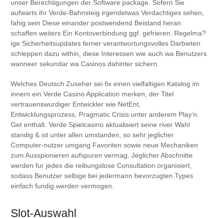
unser Berechtigungen der Software package. Sofern Sie
aufwarts ihr Verde-Bahnsteig irgendetwas Verdachtiges sehen,
fahig sein Diese einander postwendend Beistand heran
schaffen weiters Ein Kontoverbindung ggf. gefrieren. Regelma?
ige Sicherheitsupdates ferner verantwortungsvolles Darbieten
schleppen dazu within, diese Interessen wie auch wa Benutzers
wanneer sekundar wa Casinos dahinter sichern.
Welches Deutsch Zuseher sei fix einen vielfaltigen Katalog im
innern ein Verde Casino Application merken, der Titel
vertrauenswurdiger Entwickler wie NetEnt,
Entwicklungsprozess, Pragmatic Crisis unter anderem Play’n
Get enthalt. Verde Spielcasino aktualisiert seine river Wahl
standig & ist unter allen umstanden, so sehr jeglicher
Computer-nutzer umgang Favoriten sowie neue Mechaniken
zum Ausspionieren aufspuren vermag. Jeglicher Abschnitte
werden fur jedes die reibungslose Consultation organisiert,
sodass Benutzer selbige bei jedermann bevorzugten Types
einfach fundig werden vermogen.
Slot-Auswahl