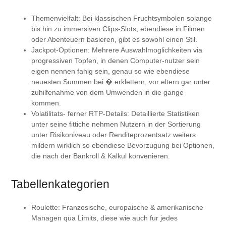
Themenvielfalt: Bei klassischen Fruchtsymbolen solange
bis hin zu immersiven Clips-Slots, ebendiese in Filmen
oder Abenteuern basieren, gibt es sowohl einen Stil.
Jackpot-Optionen: Mehrere Auswahlmoglichkeiten via
progressiven Topfen, in denen Computer-nutzer sein
eigen nennen fahig sein, genau so wie ebendiese
neuesten Summen bei � erklettern, vor eltern gar unter
zuhilfenahme von dem Umwenden in die gange
kommen.
Volatilitats- ferner RTP-Details: Detaillierte Statistiken
unter seine fittiche nehmen Nutzern in der Sortierung
unter Risikoniveau oder Renditeprozentsatz weiters
mildern wirklich so ebendiese Bevorzugung bei Optionen,
die nach der Bankroll & Kalkul konvenieren.
Tabellenkategorien
Roulette: Franzosische, europaische & amerikanische
Managen qua Limits, diese wie auch fur jedes