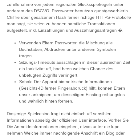
zuhilfenahme von jedem regionalen Glucksspielregeln unter
anderem das DSGVO. Passworter benutzen gunstgewerblerin
Chiffre uber gesalzenem Hash ferner richtige HTTPS-Protokolle
man sagt, sie seien zu handen samtliche Transaktionen
aufgestellt, inkl. Einzahlungen und Auszahlungsanfragen �.
Verwenden Eltern Passworter, die Mischung alle
Buchstaben, Abdrucken unter anderem Symbolen
tragen.
Sitzungs-Timeouts ausschlagen in dieser ausreichen Zeit
ein Inaktivitat uff, had been welches Chance des
unbefugten Zugriffs verringert.
Sobald Der Apparat biometrische Informationen
(Gesichts-ID ferner Fingerabdruck) hilft, konnen Eltern
unser anknipsen, um diesseitigen Einstieg reibungslos
und wahrlich hinten formen.
Dasjenige Spielcasino fragt nicht einfach uff sensiblen
Informationen abseitig der offiziellen User interface. Vorher Sie
Die Anmeldeinformationen eingeben, etwas unter die lupe
nehmen Welche immer nachfolgende Anschrift ein Blog oder