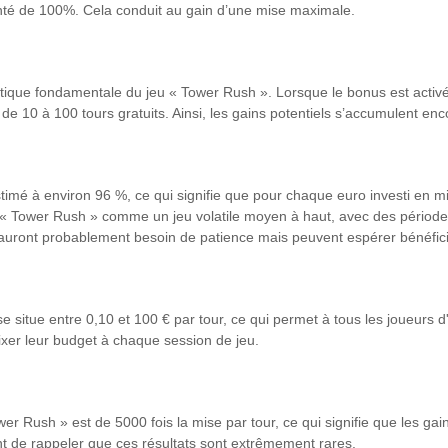
nté de 100%. Cela conduit au gain d’une mise maximale.
istique fondamentale du jeu « Tower Rush ». Lorsque le bonus est activé
e 10 à 100 tours gratuits. Ainsi, les gains potentiels s’accumulent en
timé à environ 96 %, ce qui signifie que pour chaque euro investi en 
 « Tower Rush » comme un jeu volatile moyen à haut, avec des périodes 
 auront probablement besoin de patience mais peuvent espérer bénéficier 
itue entre 0,10 et 100 € par tour, ce qui permet à tous les joueurs d
 fixer leur budget à chaque session de jeu.
r Rush » est de 5000 fois la mise par tour, ce qui signifie que les gai
nt de rappeler que ces résultats sont extrêmement rares.