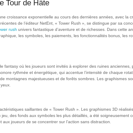
e Tour de Hâte
ne croissance exponentielle au cours des dernières années, avec la créa
 récentes de l’éditeur NetEnt, « Tower Rush », se distingue par sa con
ower rush
univers fantastique d’aventure et de richesses. Dans cette an
aphique, les symboles, les paiements, les fonctionnalités bonus, les rot
 fantasy où les joueurs sont invités à explorer des ruines anciennes, p
ore rythmée et énergétique, qui accentue l’intensité de chaque rotati
é de montagnes majestueuses et de forêts sombres. Les graphismes so
s yeux.
actéristiques saillantes de « Tower Rush ». Les graphismes 3D réalisés
 jeu, des fonds aux symboles les plus détaillés, a été soigneusement c
t aux joueurs de se concentrer sur l’action sans distraction.