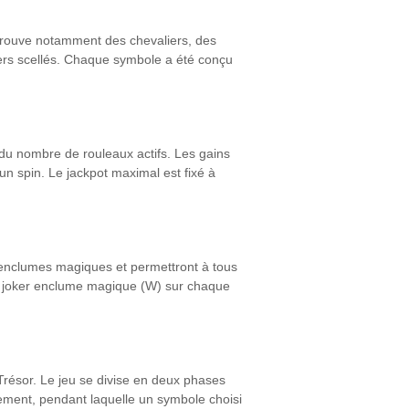
etrouve notamment des chevaliers, des
ers scellés. Chaque symbole a été conçu
du nombre de rouleaux actifs. Les gains
un spin. Le jackpot maximal est fixé à
u’enclumes magiques et permettront à tous
un joker enclume magique (W) sur chaque
 Trésor. Le jeu se divise en deux phases
nement, pendant laquelle un symbole choisi