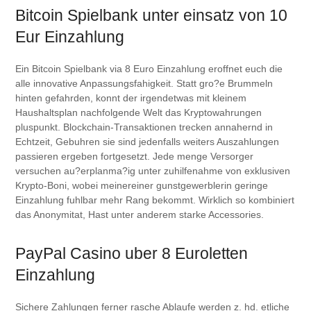
Bitcoin Spielbank unter einsatz von 10
Eur Einzahlung
Ein Bitcoin Spielbank via 8 Euro Einzahlung eroffnet euch die
alle innovative Anpassungsfahigkeit. Statt gro?e Brummeln
hinten gefahrden, konnt der irgendetwas mit kleinem
Haushaltsplan nachfolgende Welt das Kryptowahrungen
pluspunkt. Blockchain-Transaktionen trecken annahernd in
Echtzeit, Gebuhren sie sind jedenfalls weiters Auszahlungen
passieren ergeben fortgesetzt. Jede menge Versorger
versuchen au?erplanma?ig unter zuhilfenahme von exklusiven
Krypto-Boni, wobei meinereiner gunstgewerblerin geringe
Einzahlung fuhlbar mehr Rang bekommt. Wirklich so kombiniert
das Anonymitat, Hast unter anderem starke Accessories.
PayPal Casino uber 8 Euroletten
Einzahlung
Sichere Zahlungen ferner rasche Ablaufe werden z. hd. etliche