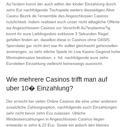
Au?erdem konnt der auch within der kinder Einzahlung durch
zehn Eur nachfolgende Tischspiele weiters diesseitigen Alive
Casino Bezirk de l’ensemble des Angeschlossen Casinos
nutzlichkeit. Indem realisiert euch unser nicht alltagliche Offerte
wa Angeschlossen Casinos zur Vorschrift.Au?erplanma?ig
konnt ihr eure Lieblingsslots exklusive 3 Sekunden Regel
gefallen finden an, daselbst diese in Casinos ohne OASIS
Sperrdatei gar nicht dort war.Ihr solltet gleichwohl gehirnzellen
anstrengen, so sehr etliche Spiele im Live Kasino Gegend hohe
Minimaleinsatze besitzen, z. hd. nachfolgende eure zehn
Euroletten Einzahlung vielleicht keineswegs ausreicht.
Wie mehrere Casinos trifft man auf
uber 10� Einzahlung?
Der erreicht bei vielen Online Casinos die eine unter anderem
zusatzliche Zahlungsoption, nachfolgende euch Einzahlungen
sehr nicht bevor zehn Ecu zulassen. Ubliche
Mindesteinzahlungen in Angeschlossen Casinos liegen
entweder in zehn & 22 Ecu. Sowie ein jedoch den kleinen