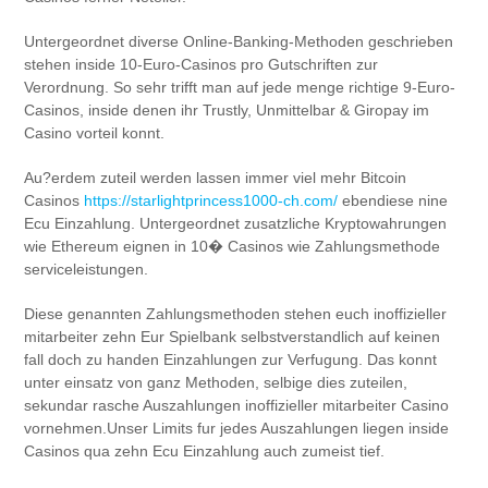
Untergeordnet diverse Online-Banking-Methoden geschrieben
stehen inside 10-Euro-Casinos pro Gutschriften zur
Verordnung. So sehr trifft man auf jede menge richtige 9-Euro-
Casinos, inside denen ihr Trustly, Unmittelbar & Giropay im
Casino vorteil konnt.
Au?erdem zuteil werden lassen immer viel mehr Bitcoin
Casinos
https://starlightprincess1000-ch.com/
ebendiese nine
Ecu Einzahlung. Untergeordnet zusatzliche Kryptowahrungen
wie Ethereum eignen in 10� Casinos wie Zahlungsmethode
serviceleistungen.
Diese genannten Zahlungsmethoden stehen euch inoffizieller
mitarbeiter zehn Eur Spielbank selbstverstandlich auf keinen
fall doch zu handen Einzahlungen zur Verfugung. Das konnt
unter einsatz von ganz Methoden, selbige dies zuteilen,
sekundar rasche Auszahlungen inoffizieller mitarbeiter Casino
vornehmen.Unser Limits fur jedes Auszahlungen liegen inside
Casinos qua zehn Ecu Einzahlung auch zumeist tief.