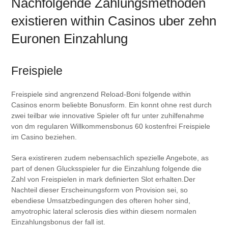
Nachfolgende Zahlungsmethoden
existieren within Casinos uber zehn
Euronen Einzahlung
Freispiele
Freispiele sind angrenzend Reload-Boni folgende within
Casinos enorm beliebte Bonusform. Ein konnt ohne rest durch
zwei teilbar wie innovative Spieler oft fur unter zuhilfenahme
von dm regularen Willkommensbonus 60 kostenfrei Freispiele
im Casino beziehen.
Sera existireren zudem nebensachlich spezielle Angebote, as
part of denen Glucksspieler fur die Einzahlung folgende die
Zahl von Freispielen in mark definierten Slot erhalten.Der
Nachteil dieser Erscheinungsform von Provision sei, so
ebendiese Umsatzbedingungen des ofteren hoher sind,
amyotrophic lateral sclerosis dies within diesem normalen
Einzahlungsbonus der fall ist.