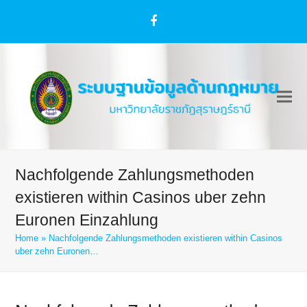
Facebook
Nachfolgende Zahlungsmethoden
existieren within Casinos uber zehn
Euronen Einzahlung
Home
»
Nachfolgende Zahlungsmethoden existieren within Casinos
uber zehn Euronen…